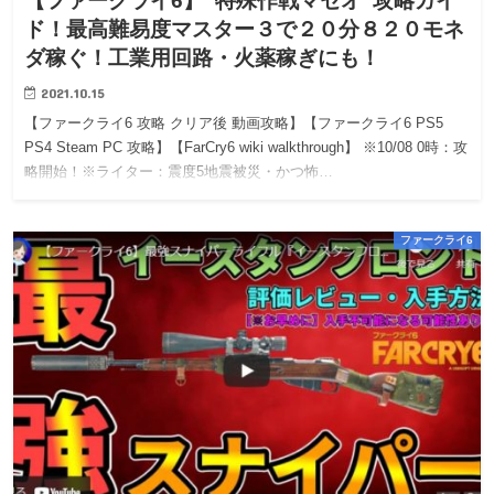
【ファークライ6】”特殊作戦マセオ”攻略ガイ
ド！最高難易度マスター３で２０分８２０モネ
ダ稼ぐ！工業用回路・火薬稼ぎにも！
2021.10.15
【ファークライ6 攻略 クリア後 動画攻略】【ファークライ6 PS5
PS4 Steam PC 攻略】【FarCry6 wiki walkthrough】 ※10/08 0時：攻
略開始！※ライター：震度5地震被災・かつ怖…
ファークライ6