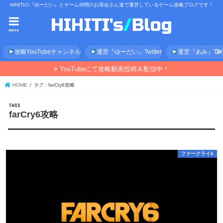
HIHITIの『ゆーだい』とゲーム仲間のお茶会さん達で運営しているゲーム攻略ブログです！
menu
攻略YouTubeチャンネル
運営『ゆーだい』Twitter
運営『あみ』Twitt
YouTubeにて攻略動画投稿＆配信中！
HOME
タグ : farCry6攻略
farCry6攻略
ファークライ6