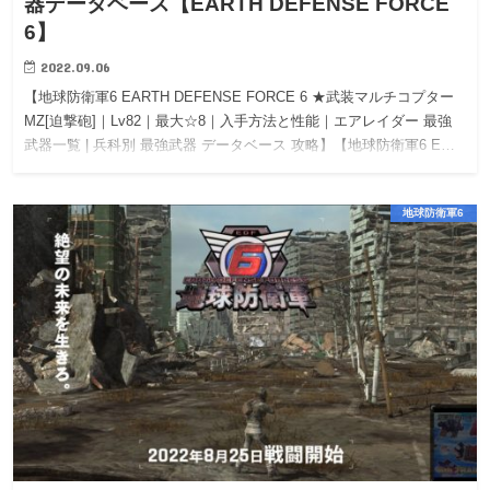
器データベース【EARTH DEFENSE FORCE
6】
2022.09.06
【地球防衛軍6 EARTH DEFENSE FORCE 6 ★武装マルチコプター
MZ[迫撃砲]｜Lv82｜最大☆8｜入手方法と性能｜エアレイダー 最強
武器一覧 | 兵科別 最強武器 データベース 攻略】【地球防衛軍6 E…
地球防衛軍6