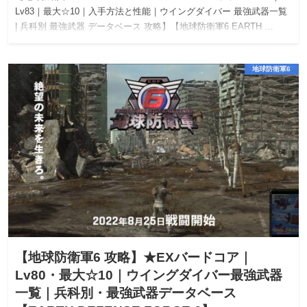
Lv83｜最大☆10｜入手方法と性能｜ウイングダイバー 最強武器一覧
| 兵科別 最強武器 データベース 攻略】【地球防衛軍6 EARTH …
地球防衛軍6
【地球防衛軍6 攻略】★EXバードコア｜
Lv80・最大☆10｜ウイングダイバー最強武器
一覧｜兵科別・最強武器データベース