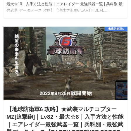
最大☆10｜入手方法と性能｜エアレイダー 最強武器一覧 | 兵科別 最
強武器 データベース 攻略】【地球防衛軍6 EARTH DEFE…
地球防衛軍6
【地球防衛軍6 攻略】★武装マルチコプター
MZ[迫撃砲]｜Lv82・最大☆8｜入手方法と性能
｜エアレイダー最強武器一覧｜兵科別・最強武