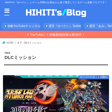
HIHITIの『ゆーだい』とゲーム仲間のお茶会さん達で運営しているゲーム攻略ブログです！
menu
攻略YouTubeチャンネル
運営『ゆーだい』Twitter
運営『あみ』Twitt
YouTubeにて攻略動画投稿＆配信中！
HOME
タグ : DLCミッション
DLCミッション
スーパーロボット大戦30