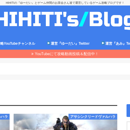
HIHITIの『ゆーだい』とゲーム仲間のお茶会さん達で運営しているゲーム攻略ブログです！
略YouTubeチャンネル
運営『ゆーだい』Twitter
運営『あみ』Twit
YouTubeにて攻略動画投稿＆配信中！
ルハラ
アサシンクリードヴァルハラ