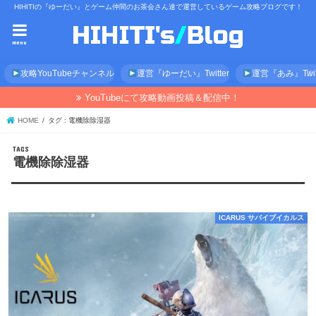
HIHITIの『ゆーだい』とゲーム仲間のお茶会さん達で運営しているゲーム攻略ブログです！
menu
攻略YouTubeチャンネル
運営『ゆーだい』Twitter
運営『あみ』Twitt
YouTubeにて攻略動画投稿＆配信中！
HOME
タグ : 電機除除湿器
電機除除湿器
ICARUS サバイブイカルス