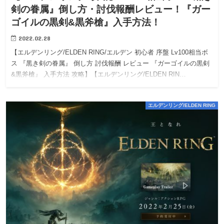
剣の眷属』倒し方・討伐報酬レビュー！『ガー
ゴイルの黒剣&黒斧槍』入手方法！
2022.02.28
【エルデンリング/ELDEN RING/エルデン 初心者 序盤 Lv100相当ボ
ス 『黒き剣の眷属』 倒し方 討伐報酬 レビュー 『ガーゴイルの黒剣
&黒斧槍』 入手方法 攻略】【エルデンリング/ELDEN RIN…
エルデンリング/ELDEN RING