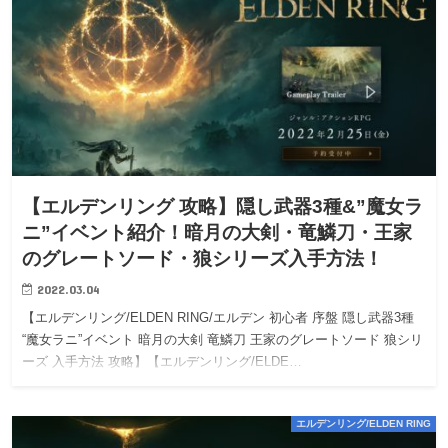
【エルデンリング 攻略】隠し武器3種&”魔女ラ
ニ”イベント紹介！暗月の大剣・竜鱗刀・王家
のグレートソード・狼シリーズ入手方法！
2022.03.04
【エルデンリング/ELDEN RING/エルデン 初心者 序盤 隠し武器3種
“魔女ラニ”イベント 暗月の大剣 竜鱗刀 王家のグレートソード 狼シリ
ーズ 入手方法 攻略】【エルデンリング/ELDE…
エルデンリング/ELDEN RING