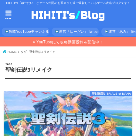
HIHITIの『ゆーだい』とゲーム仲間のお茶会さん達で運営しているゲーム攻略ブログです！
menu
攻略YouTubeチャンネル
運営『ゆーだい』Twitter
運営『あみ』Twitt
YouTubeにて攻略動画投稿＆配信中！
HOME
タグ : 聖剣伝説3リメイク
聖剣伝説3リメイク
聖剣伝説3 TRIALS of MANA