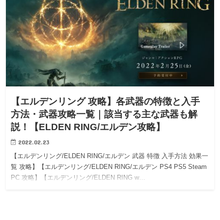
【エルデンリング 攻略】各武器の特徴と入手
方法・武器攻略一覧｜該当する主な武器も解
説！【ELDEN RING/エルデン攻略】
2022.02.23
【エルデンリング/ELDEN RING/エルデン 武器 特徴 入手方法 効果一
覧 攻略】【エルデンリング/ELDEN RING/エルデン PS4 PS5 Steam
PC 攻略】【エルデンリング/ELDEN RING w…