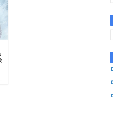
カ
攻
 ラ
略】