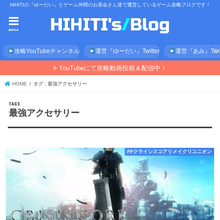
HIHITIの『ゆーだい』とゲーム仲間のお茶会さん達で運営しているゲーム攻略ブログです！
menu
攻略YouTubeチャンネル
運営『ゆーだい』Twitter
運営『あみ』Twitt
YouTubeにて攻略動画投稿＆配信中！
HOME
タグ : 最強アクセサリー
最強アクセサリー
FFクライシスコアリメイクリユニオン