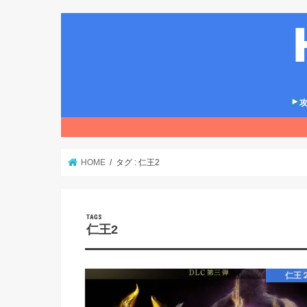
攻
HOME
タグ : 仁王2
仁王2
仁王