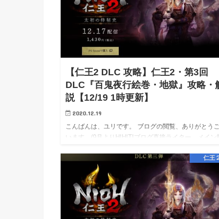
【仁王2 DLC 攻略】仁王2・第3回
DLC『百鬼夜行絵巻・地獄』攻略・
説【12/19 1時更新】
2020.12.19
こんばんは、ユリです。 ブログの閲覧、ありがとう
います。(9月よりHIHITIブログ直接ライター、メイン
となりました。) 相互リンク→エキサイト応援ブログ
仁王
/ Livedoor応援ブログ / アメブロ応援ブログ …