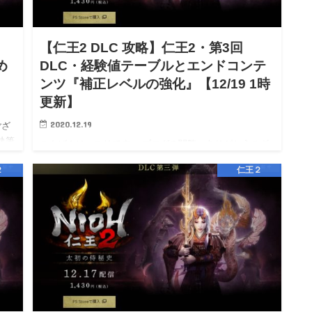
【仁王2 DLC 攻略】仁王2・第3回
め
DLC・経験値テーブルとエンドコンテ
ンツ『補正レベルの強化』【12/19 1時
更新】
2020.12.19
ござ
執筆
こんばんは、ユリです。 ブログの閲覧、ありがとうござ
います。(9月よりHIHITIブログ直接ライター、メイン執筆
２
仁王２
となりました。) 相互リンク→エキサイト応援ブログ
/ Livedoor応援ブログ / アメブロ応援ブログ …