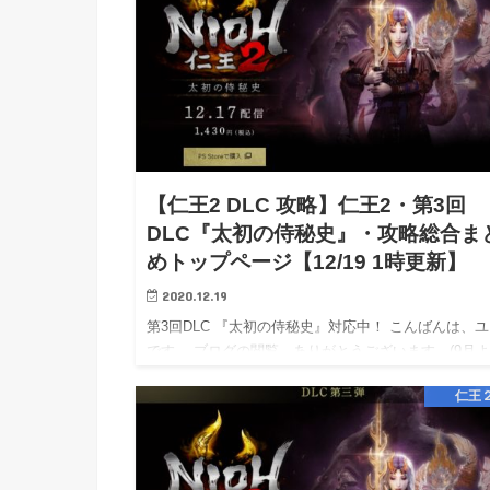
【仁王2 DLC 攻略】仁王2・第3回
DLC『太初の侍秘史』・攻略総合ま
めトップページ【12/19 1時更新】
2020.12.19
第3回DLC 『太初の侍秘史』対応中！ こんばんは、
です。 ブログの閲覧、ありがとうございます。(9月
HIHITIブログ直接ライター、メイン執筆となりました
仁王
相互リンク→エキサイト応援ブログ / Livedo…