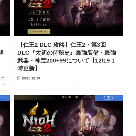
【仁王2 DLC 攻略】仁王2・第3回
解
DLC『太初の侍秘史』最強装備・最強
武器・神宝200+99について【12/19 1
時更新】
2020.12.19
ござ
執筆
※200+100ではなく、200+99が限界でした。 こんばん
は、ユリです。 ブログの閲覧、ありがとうございます。
２
仁王２
(9月よりHIHITIブログ直接ライター、メイン執筆となりま
した。) 相互リンク→エキサイト応援ブログ /…