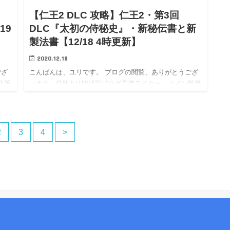
【仁王2 DLC 攻略】仁王2・第3回
19
DLC『太初の侍秘史』・新秘伝書と新
製法書【12/18 4時更新】
2020.12.18
ござ
こんばんは、ユリです。 ブログの閲覧、ありがとうござ
執筆
います。(9月よりHIHITIブログ直接ライター、メイン執筆
となりました。) 相互リンク→エキサイト応援ブログ
/ Livedoor応援ブログ / アメブロ応援ブログ …
2
3
4
>