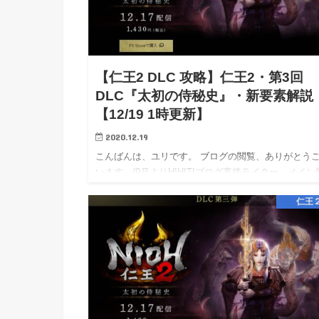
【仁王2 DLC 攻略】仁王2・第3回
DLC『太初の侍秘史』・新要素解説
【12/19 1時更新】
2020.12.19
こんばんは、ユリです。 ブログの閲覧、ありがとう
います。(9月よりHIHITIブログ直接ライター、メイン
となりました。) 相互リンク→エキサイト応援ブログ
仁王
/ Livedoor応援ブログ / アメブロ応援ブログ …