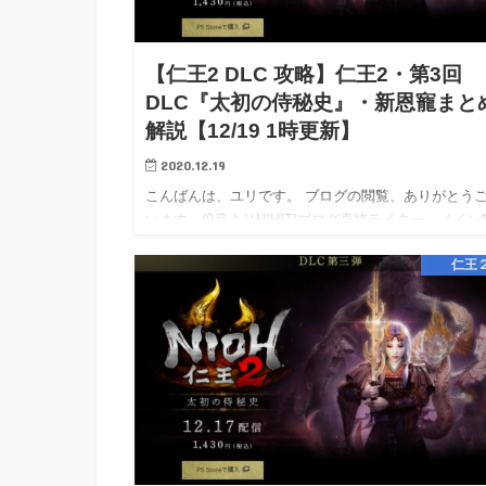
【仁王2 DLC 攻略】仁王2・第3回
DLC『太初の侍秘史』・新恩寵まと
解説【12/19 1時更新】
2020.12.19
こんばんは、ユリです。 ブログの閲覧、ありがとう
います。(9月よりHIHITIブログ直接ライター、メイン
となりました。) 相互リンク→エキサイト応援ブログ
仁王
/ Livedoor応援ブログ / アメブロ応援ブログ …