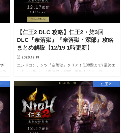
【仁王2 DLC 攻略】仁王2・第3回
DLC『奈落獄』『奈落獄・深部』攻略
まとめ解説【12/19 1時更新】
2020.12.19
ござ
エンドコンテンツ『奈落獄』クリア！(108階まで) 最終エ
執筆
ンドコンテンツ『奈落獄・深部』出現！(さらに難しい・
潜るたびに1階から・まれびと不可・日替わり) こんばん
２
仁王２
は、ユリです。 ブログの閲覧、ありがとうございます。
(9…