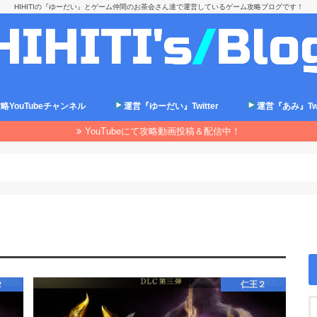
HIHITIの『ゆーだい』とゲーム仲間のお茶会さん達で運営しているゲーム攻略ブログです！
略YouTubeチャンネル
運営『ゆーだい』Twitter
運営『あみ』Twit
YouTubeにて攻略動画投稿＆配信中！
２
仁王２