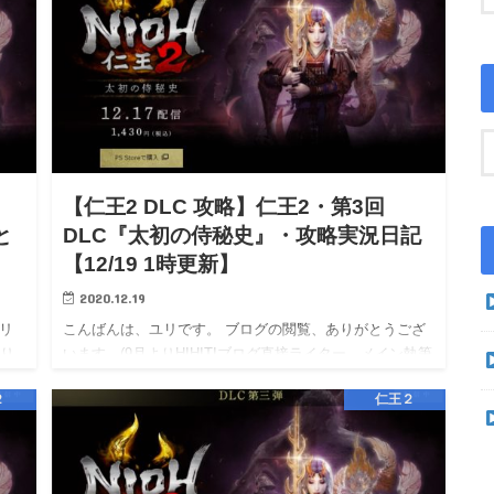
【仁王2 DLC 攻略】仁王2・第3回
と
DLC『太初の侍秘史』・攻略実況日記
【12/19 1時更新】
2020.12.19
ユリ
こんばんは、ユリです。 ブログの閲覧、ありがとうござ
より
います。(9月よりHIHITIブログ直接ライター、メイン執筆
。)
となりました。) 相互リンク→エキサイト応援ブログ
２
仁王２
/ Livedoor応援ブログ / アメブロ応援ブログ …