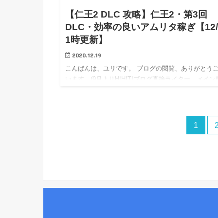
【仁王2 DLC 攻略】仁王2・第3回
DLC・効率の良いアムリタ稼ぎ【12/
1時更新】
2020.12.19
こんばんは、ユリです。 ブログの閲覧、ありがとう
います。(9月よりHIHITIブログ直接ライター、メイン
となりました。) 相互リンク→エキサイト応援ブログ
/ Livedoor応援ブログ / アメブロ応援ブログ …
1