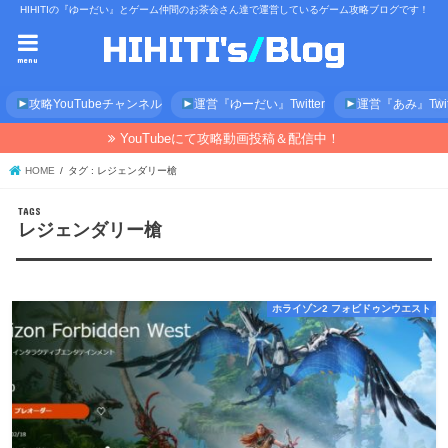
HIHITIの『ゆーだい』とゲーム仲間のお茶会さん達で運営しているゲーム攻略ブログです！
menu
攻略YouTubeチャンネル
運営『ゆーだい』Twitter
運営『あみ』Twitt
YouTubeにて攻略動画投稿＆配信中！
HOME
タグ : レジェンダリー槍
レジェンダリー槍
ホライゾン2 フォビドゥンウエスト