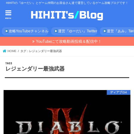
HIHITIの『ゆーだい』とゲーム仲間のお茶会さん達で運営しているゲーム攻略ブログです！
menu
攻略YouTubeチャンネル
運営『ゆーだい』Twitter
運営『あみ』Twitt
YouTubeにて攻略動画投稿＆配信中！
HOME
タグ : レジェンダリー最強武器
レジェンダリー最強武器
ディアブロ4