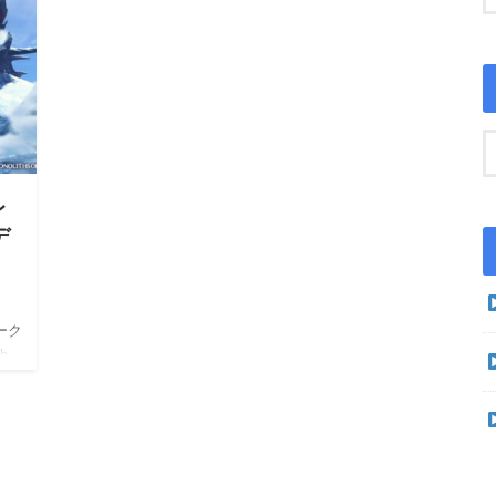
レ
デ
ーク
h
イド