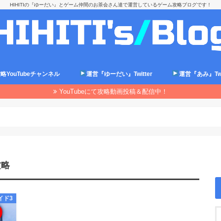
HIHITIの『ゆーだい』とゲーム仲間のお茶会さん達で運営しているゲーム攻略ブログです！
略YouTubeチャンネル
運営『ゆーだい』Twitter
運営『あみ』Twit
YouTubeにて攻略動画投稿＆配信中！
攻略
イド3