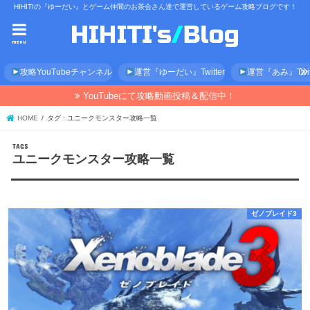
HIHITIの『ゆーだい』とゲーム仲間のお茶会さん達で運営しているゲーム攻略ブログです！
menu
攻略YouTubeチャンネル
運営『ゆーだい』Twitter
運営『あみ』Twitt
YouTubeにて攻略動画投稿＆配信中！
HOME
タグ : ユニークモンスター攻略一覧
ユニークモンスター攻略一覧
ゼノブレイド3