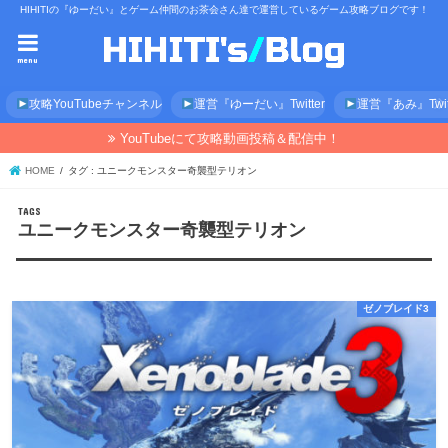
HIHITIの『ゆーだい』とゲーム仲間のお茶会さん達で運営しているゲーム攻略ブログです！
menu
攻略YouTubeチャンネル
運営『ゆーだい』Twitter
運営『あみ』Twitt
YouTubeにて攻略動画投稿＆配信中！
HOME
タグ : ユニークモンスター奇襲型テリオン
ユニークモンスター奇襲型テリオン
ゼノブレイド3