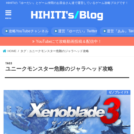
HIHITIの『ゆーだい』とゲーム仲間のお茶会さん達で運営しているゲーム攻略ブログです！
menu
攻略YouTubeチャンネル
運営『ゆーだい』Twitter
運営『あみ』Twitt
YouTubeにて攻略動画投稿＆配信中！
HOME
タグ : ユニークモンスター危難のジャラヘッド攻略
ユニークモンスター危難のジャラヘッド攻略
ゼノブレイド3