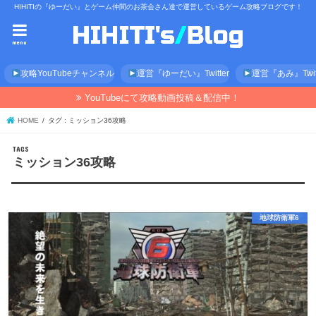
HIHITIの『ゆーだい』とゲーム仲間のお茶会さん達で運営しているゲーム攻略ブログです！
menu
攻略YouTubeチャンネル
運営『ゆーだい』Twitter
運営『あみ』Twitt
YouTubeにて攻略動画投稿＆配信中！
HOME
タグ : ミッション36攻略
ミッション36攻略
地球防衛軍6