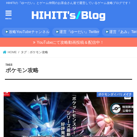
HIHITIの『ゆーだい』とゲーム仲間のお茶会さん達で運営しているゲーム攻略ブログです！
menu
攻略YouTubeチャンネル
運営『ゆーだい』Twitter
運営『あみ』Twitt
YouTubeにて攻略動画投稿＆配信中！
HOME
タグ : ポケモン攻略
ポケモン攻略
ポケモンダイパリメイク