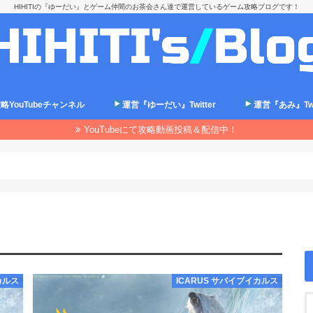
HIHITIの『ゆーだい』とゲーム仲間のお茶会さん達で運営しているゲーム攻略ブログです！
略YouTubeチャンネル
運営『ゆーだい』Twitter
運営『あみ』Twit
YouTubeにて攻略動画投稿＆配信中！
カルス
ICARUS サバイブイカルス