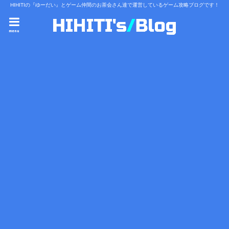
HIHITIの『ゆーだい』とゲーム仲間のお茶会さん達で運営しているゲーム攻略ブログです！
menu