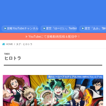
攻略YouTubeチャンネル
運営『ゆーだい』Twitter
運営『あみ』Twitt
YouTubeにて攻略動画投稿＆配信中！
HOME
タグ : ヒロトラ
ヒロトラ
僕のヒーローアカデミアULTRA IMPACT(ヒロアカ)