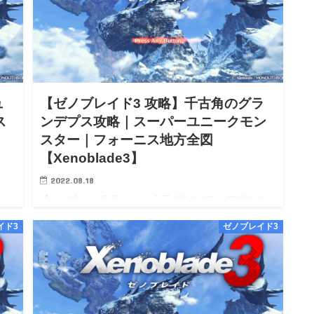
ュ
【ゼノブレイド3 攻略】千古角のグラ
ス
ンデプス攻略｜スーパーユニークモン
スター｜フォーニス地方全図
【Xenoblade3】
2022.08.18
ーパ
【ゼノブレイド3 Xenoblade3 千古角のグランデプス スー
パーユニークモンスター 攻略】【ゼノブレイド3
イド3
ゼノブレイド3
Xenoblade3 Switch 攻略】【Xenoblade3 wiki
walkthrough】 【ゼ…