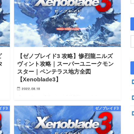
ビ
【ゼノブレイド3 攻略】惨烈龍ニルズ
タ
ヴィント攻略｜スーパーユニークモン
スター｜ペンテラス地方全図
【Xenoblade3】
2022.08.18
パー
【ゼノブレイド3 Xenoblade3 惨烈龍ニルズヴィント スー
e3
パーユニークモンスター 攻略】【ゼノブレイド3
イド3
ゼノブレイド3
ノ
Xenoblade3 Switch 攻略】【Xenoblade3 wiki
walkthrough】 【ゼ…