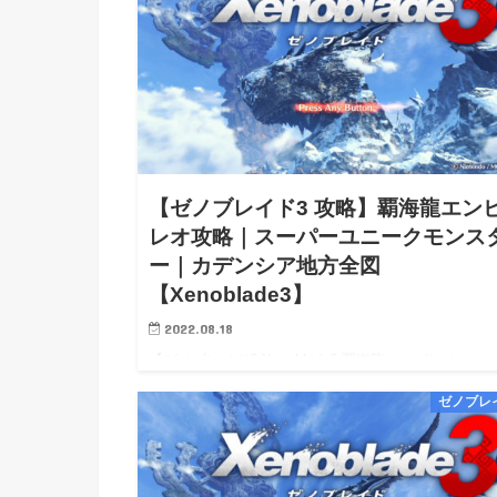
【ゼノブレイド3 攻略】覇海龍エン
レオ攻略｜スーパーユニークモンス
ー｜カデンシア地方全図
【Xenoblade3】
2022.08.18
【ゼノブレイド3 Xenoblade3 覇海龍エンビレオ スー
ユニークモンスター 攻略】【ゼノブレイド3 Xenoblad
ゼノブレ
Switch 攻略】【Xenoblade3 wiki walkthrough】 【ゼ
ブ…