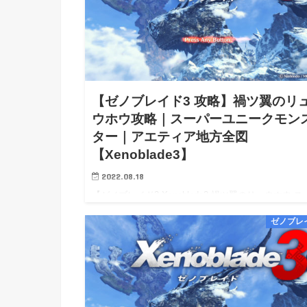
【ゼノブレイド3 攻略】禍ツ翼のリ
ウホウ攻略｜スーパーユニークモン
ター｜アエティア地方全図
【Xenoblade3】
2022.08.18
【ゼノブレイド3 Xenoblade3 禍ツ翼のリュウホウ ス
ーユニークモンスター 攻略】【ゼノブレイド3
ゼノブレ
Xenoblade3 Switch 攻略】【Xenoblade3 wiki
walkthrough】 【ゼノ…