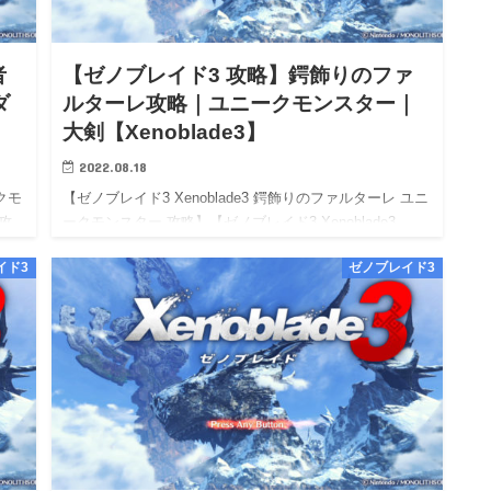
者
【ゼノブレイド3 攻略】鍔飾りのファ
ダ
ルターレ攻略｜ユニークモンスター｜
大剣【Xenoblade3】
2022.08.18
クモ
【ゼノブレイド3 Xenoblade3 鍔飾りのファルターレ ユニ
 攻
ークモンスター 攻略】【ゼノブレイド3 Xenoblade3
3
Switch 攻略】【Xenoblade3 wiki walkthrough】 【ゼノブ
イド3
ゼノブレイド3
レイ…