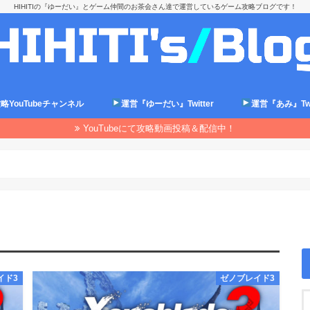
HIHITIの『ゆーだい』とゲーム仲間のお茶会さん達で運営しているゲーム攻略ブログです！
略YouTubeチャンネル
運営『ゆーだい』Twitter
運営『あみ』Twit
YouTubeにて攻略動画投稿＆配信中！
イド3
ゼノブレイド3