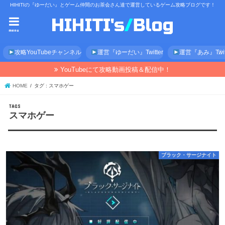
HIHITIの『ゆーだい』とゲーム仲間のお茶会さん達で運営しているゲーム攻略ブログです！
menu
攻略YouTubeチャンネル
運営『ゆーだい』Twitter
運営『あみ』Twitt
YouTubeにて攻略動画投稿＆配信中！
HOME
タグ : スマホゲー
スマホゲー
ブラック・サージナイト