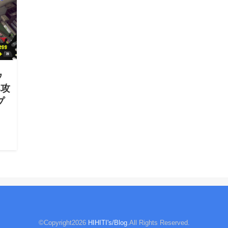
ゥ
み攻
プ
り込
略ま
略】
©Copyright2026
HIHITI's/Blog
.All Rights Reserved.