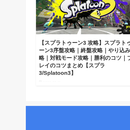
【スプラトゥーン3 攻略】スプラト
ーン3序盤攻略｜終盤攻略｜やり込
略｜対戦モード攻略｜勝利のコツ｜
レイのコツまとめ【スプラ
3/Splatoon3】
2022.09.11
【スプラトゥーン3 Splatoon3 序盤攻略 終盤攻略 や
み攻略 対戦モード攻略 勝利のコツ プレイのコツ 攻
とめ 攻略】【スプラトゥーン3 Splatoon3 Switch 攻
【スプラトゥーン3 Spl…