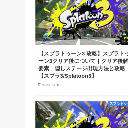
【スプラトゥーン3 攻略】スプラト
ーン3クリア後について｜クリア後
要素｜隠しステージ出現方法と攻略
【スプラ3/Splatoon3】
2022.09.11
【スプラトゥーン3 Splatoon3 クリア後について クリ
後解放要素 隠しステージ出現方法 隠しステージ 攻略
スプラトゥ
【スプラトゥーン3 Splatoon3 Switch 攻略】【スプ
ゥーン3 Splatoon3 w…