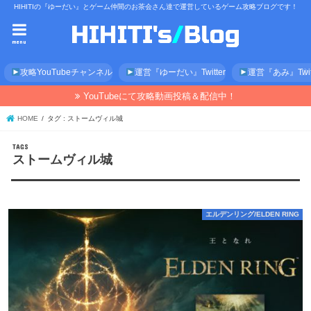
HIHITIの『ゆーだい』とゲーム仲間のお茶会さん達で運営しているゲーム攻略ブログです！
menu
攻略YouTubeチャンネル
運営『ゆーだい』Twitter
運営『あみ』Twitt
YouTubeにて攻略動画投稿＆配信中！
HOME
タグ : ストームヴィル城
ストームヴィル城
エルデンリング/ELDEN RING