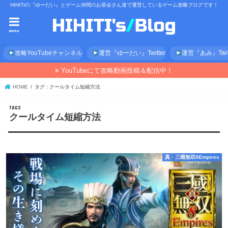
HIHITIの『ゆーだい』とゲーム仲間のお茶会さん達で運営しているゲーム攻略ブログです！
menu
攻略YouTubeチャンネル
運営『ゆーだい』Twitter
運営『あみ』Twitt
YouTubeにて攻略動画投稿＆配信中！
HOME
タグ : クールタイム短縮方法
クールタイム短縮方法
真・三國無双8Empires