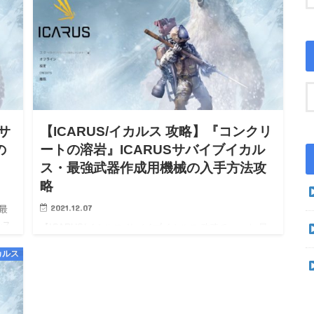
Sサ
【ICARUS/イカルス 攻略】『コンクリ
の
ートの溶岩』ICARUSサバイブイカル
ス・最強武器作成用機械の入手方法攻
略
2021.12.07
 最
ルス
【ICARUS/イカルス サバイブイカルス 攻略チャート 最
ルス
強武器作成素材 鋼インゴット】【ICARUS/イカルス サバ
カルス
イブイカルス Steam PC 攻略】【ICARUS/イカルス サバ
イブイカルス wiki walk…