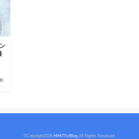
ボン
最
 最
ブイ
ブイ
©Copyright2026
HIHITI's/Blog
.All Rights Reserved.