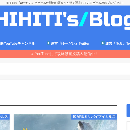
HIHITIの『ゆーだい』とゲーム仲間のお茶会さん達で運営しているゲーム攻略ブログです！
略YouTubeチャンネル
運営『ゆーだい』Twitter
運営『あみ』Twit
YouTubeにて攻略動画投稿＆配信中！
カルス
ICARUS サバイブイカルス