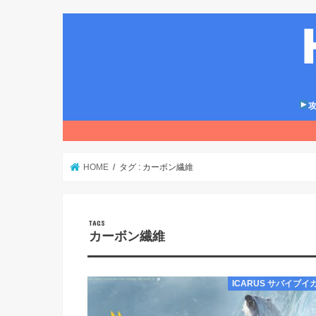
攻
HOME
タグ : カーボン繊維
カーボン繊維
ICARUS サバイブイ