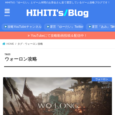
HIHITIの『ゆーだい』とゲーム仲間のお茶会さん達で運営しているゲーム攻略ブログです！
menu
攻略YouTubeチャンネル
運営『ゆーだい』Twitter
運営『あみ』Twitt
YouTubeにて攻略動画投稿＆配信中！
HOME
タグ : ウォーロン攻略
ウォーロン攻略
ウォーロン