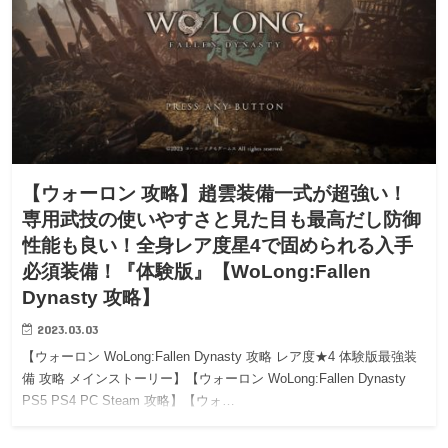
【ウォーロン 攻略】趙雲装備一式が超強い！
専用武技の使いやすさと見た目も最高だし防御
性能も良い！全身レア度星4で固められる入手
必須装備！『体験版』【WoLong:Fallen
Dynasty 攻略】
2023.03.03
【ウォーロン WoLong:Fallen Dynasty 攻略 レア度★4 体験版最強装
備 攻略 メインストーリー】【ウォーロン WoLong:Fallen Dynasty
PS5 PS4 PC Steam 攻略】【ウォ…