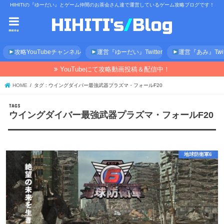
HIHITIの『ゆーだい』とゲーム仲間のお茶会さん達で運営しているゲーム攻略ブログです！
menu
攻略YouTubeチャンネル
運営『ゆーだい』Twitter
運営『あみ』Twitt
YouTubeにて攻略動画投稿＆配信中！
HOME
タグ : ウイングダイバー最強武器プラズマ・フォールF20
ウイングダイバー最強武器プラズマ・フォールF20
地球防衛軍6