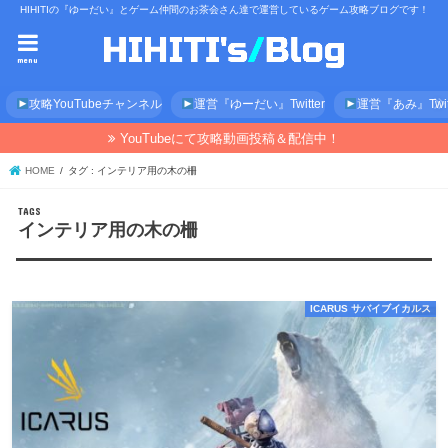
HIHITIの『ゆーだい』とゲーム仲間のお茶会さん達で運営しているゲーム攻略ブログです！
menu
攻略YouTubeチャンネル
運営『ゆーだい』Twitter
運営『あみ』Twitt
YouTubeにて攻略動画投稿＆配信中！
HOME
タグ : インテリア用の木の柵
インテリア用の木の柵
ICARUS サバイブイカルス