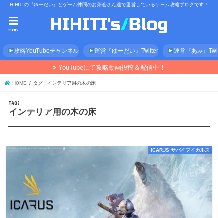
HIHITIの『ゆーだい』とゲーム仲間のお茶会さん達で運営しているゲーム攻略ブログです！
menu
攻略YouTubeチャンネル
運営『ゆーだい』Twitter
運営『あみ』Twitt
YouTubeにて攻略動画投稿＆配信中！
HOME
タグ : インテリア用の木の床
インテリア用の木の床
ICARUS サバイブイカルス