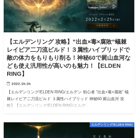
【エルデンリング 攻略】”出血×毒×腐敗”蟻棘
レイピア二刀流ビルド！３属性ハイブリッドで
敵の体力をもりもり削る！神秘60で屍山血河な
ども使え汎用性が高いのも魅力！【ELDEN
RING】
2022.04.04
【エルデンリング/ELDEN RING/エルデン 初心者 “出血×毒×腐敗” 蟻
棘レイピア二刀流ビルド ３属性ハイブリッド 神秘60 屍山血河 攻
略】【エルデンリング/ELDEN RING/エルデ…
エルデンリング/ELDEN RING