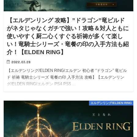
【エルデンリング 攻略】”ドラゴン”竜ビルド
がネタじゃなくガチで強い！攻略＆対人ともに
使いやすく厨二心くすぐる祈祷が多くて楽し
い！竜騎士シリーズ・竜餐の印の入手方法も紹
介！【ELDEN RING】
2022.03.28
【エルデンリング/ELDEN RING/エルデン 初心者 “ドラゴン” 竜ビル
ド 祈祷 竜騎士シリーズ 竜餐の印 入手方法 攻略】【エルデンリン
グ/ELDEN RING/エルデン PS4 PS5 …
エルデンリング/ELDEN RING