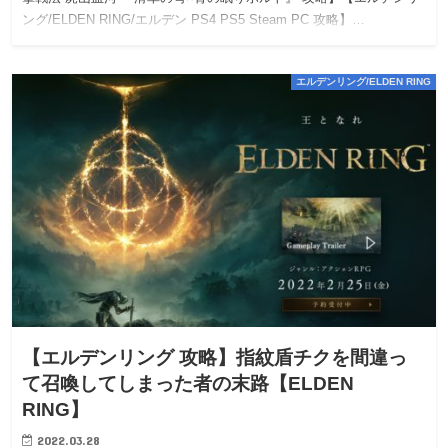
ング/ELDEN RING/エルデン PS4 PS5 Steam PC 攻略】…
エルデンリング/ELDEN RING
【エルデンリング 攻略】指紋盾チクを間違っ
て召喚してしまった者の末路【ELDEN
RING】
2022.03.28