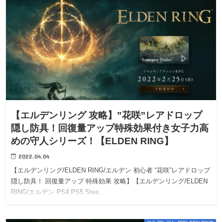
【エルデンリング 攻略】”花咲”レアドロップ
隠し防具！回復量アップ特殊効果付き女子力高
めの守人シリーズ！【ELDEN RING】
2022.04.04
【エルデンリング/ELDEN RING/エルデン 初心者 “花咲”レアドロップ
隠し防具！ 回復量アップ 特殊効果 攻略】【エルデンリング/ELDEN
RING/エルデン PS4 PS5 Stea…