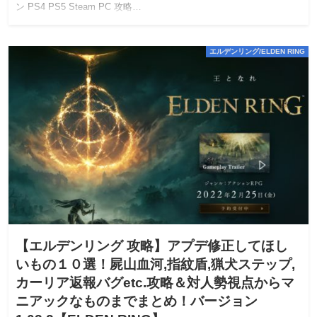
ン PS4 PS5 Steam PC 攻略…
エルデンリング/ELDEN RING
【エルデンリング 攻略】アプデ修正してほし
いもの１０選！屍山血河,指紋盾,猟犬ステップ,
カーリア返報バグetc.攻略＆対人勢視点からマ
ニアックなものまでまとめ！バージョン