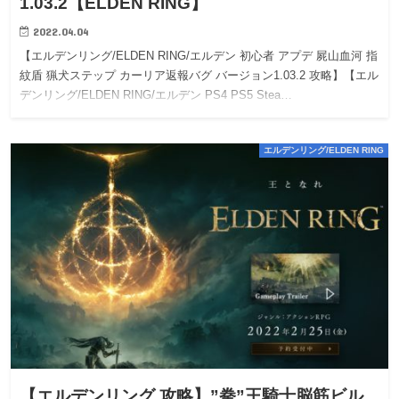
1.03.2【ELDEN RING】
2022.04.04
【エルデンリング/ELDEN RING/エルデン 初心者 アプデ 屍山血河 指
紋盾 猟犬ステップ カーリア返報バグ バージョン1.03.2 攻略】【エル
デンリング/ELDEN RING/エルデン PS4 PS5 Stea…
エルデンリング/ELDEN RING
【エルデンリング 攻略】”拳”王騎士脳筋ビル