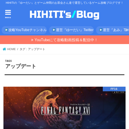
HIHITIの『ゆーだい』とゲーム仲間のお茶会さん達で運営しているゲーム攻略ブログです！
menu
攻略YouTubeチャンネル
運営『ゆーだい』Twitter
運営『あみ』Twitt
YouTubeにて攻略動画投稿＆配信中！
HOME
タグ : アップデート
アップデート
FF16