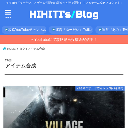
HIHITIの『ゆーだい』とゲーム仲間のお茶会さん達で運営しているゲーム攻略ブログです！
menu
攻略YouTubeチャンネル
運営『ゆーだい』Twitter
運営『あみ』Twitt
YouTubeにて攻略動画投稿＆配信中！
HOME
タグ : アイテム合成
アイテム合成
バイオハザードヴィレッジ(バイオ8)