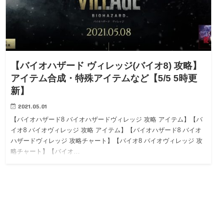
【バイオハザード ヴィレッジ(バイオ8) 攻略】
アイテム合成・特殊アイテムなど【5/5 5時更
新】
2021.05.01
【バイオハザード8 バイオハザードヴィレッジ 攻略 アイテム】【バ
イオ8 バイオヴィレッジ 攻略 アイテム】【バイオハザード8 バイオ
ハザードヴィレッジ 攻略チャート】【バイオ8 バイオヴィレッジ 攻
略チャート】【バイオ…