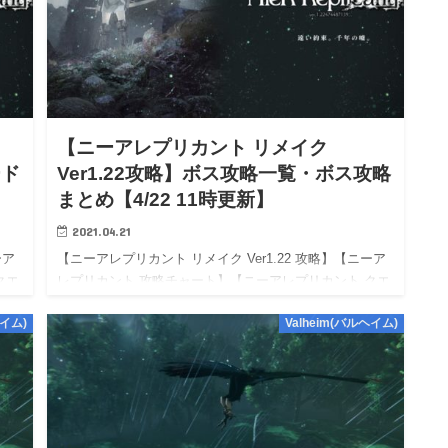
【ニーアレプリカント リメイク
ード
Ver1.22攻略】ボス攻略一覧・ボス攻略
まとめ【4/22 11時更新】
2021.04.21
ーア
【ニーアレプリカント リメイク Ver1.22 攻略】【ニーア
クエ
レプリカント 攻略チャート】【ニーアレプリカント クエ
レプ
スト】【ニーアレプリカント ボス攻略】【ニーアレプリ
ヘイム)
Valheim(バルヘイム)
…
カント ボス】【NieR Replicant wik…