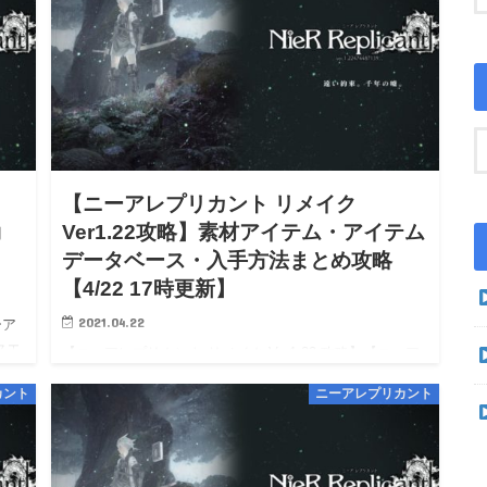
【ニーアレプリカント リメイク
効
Ver1.22攻略】素材アイテム・アイテム
データベース・入手方法まとめ攻略
【4/22 17時更新】
2021.04.22
ーア
クエ
【ニーアレプリカント リメイク Ver1.22 攻略】【ニーア
レプ
レプリカント 攻略チャート】【ニーアレプリカント クエ
カント
ニーアレプリカント
スト】【ニーアレプリカント 素材アイテム】【ニーアレ
プリカント 素材 アイテム 入手方法】【NieR R…