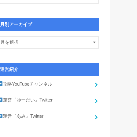
月別アーカイブ
運営紹介
攻略YouTubeチャンネル
運営『ゆーだい』Twitter
運営『あみ』Twitter