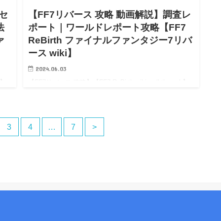
セ
【FF7リバース 攻略 動画解説】調査レ
法
ポート｜ワールドレポート攻略【FF7
ァ
ReBirth ファイナルファンタジー7リバ
ース wiki】
2024.06.03
h】
【FF7リバース 攻略】【FF7 ReBirth wiki walkthrough】
アク
【FF7リバース 攻略 動画解説】調査レポート｜ワールド
7リ
レポート攻略【FF7 ReBirth wiki】 【FF7リバース 攻略】
【…
3
4
…
7
>