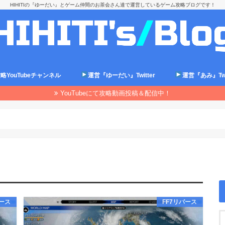
HIHITIの『ゆーだい』とゲーム仲間のお茶会さん達で運営しているゲーム攻略ブログです！
略YouTubeチャンネル
運営『ゆーだい』Twitter
運営『あみ』Twit
YouTubeにて攻略動画投稿＆配信中！
バース
FF7リバース