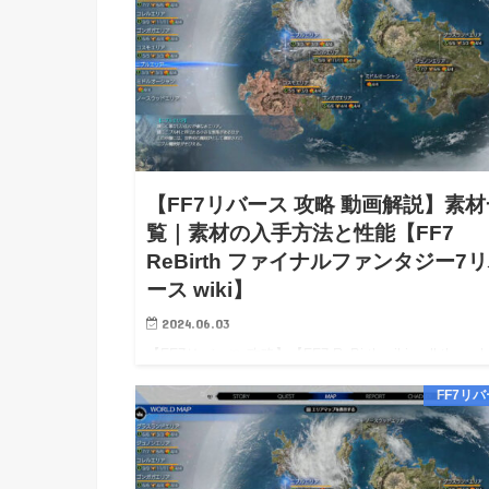
【FF7リバース 攻略 動画解説】素材
覧｜素材の入手方法と性能【FF7
ReBirth ファイナルファンタジー7
ース wiki】
2024.06.03
【FF7リバース 攻略】【FF7 ReBirth wiki walkthroug
【FF7リバース 攻略 動画解説】素材一覧｜素材の入
FF7リ
法と性能【FF7 ReBirth wiki】 【FF7リバース 攻略】
【FF…