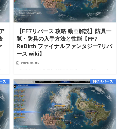
ア
【FF7リバース 攻略 動画解説】防具一
法
覧・防具の入手方法と性能【FF7
ァ
ReBirth ファイナルファンタジー7リバ
ース wiki】
2024.06.03
h】
【FF7リバース 攻略】【FF7 ReBirth wiki walkthrough】
戦闘
【FF7リバース 攻略 動画解説】防具一覧・防具の入手方
バース
FF7リバース
7リ
法と性能【FF7 ReBirth wiki】 【FF7リバース 攻略】
【FF…