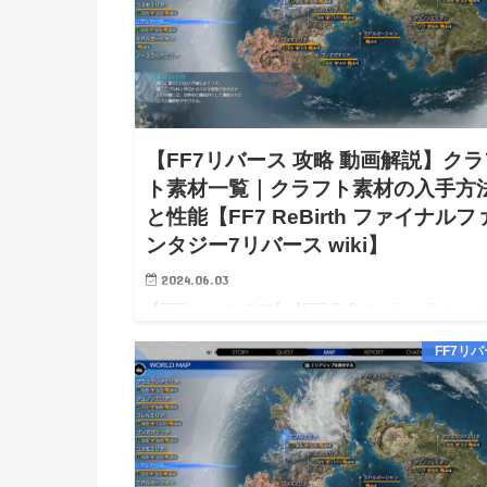
【FF7リバース 攻略 動画解説】クラ
ト素材一覧｜クラフト素材の入手方
と性能【FF7 ReBirth ファイナルフ
ンタジー7リバース wiki】
2024.06.03
【FF7リバース 攻略】【FF7 ReBirth wiki walkthroug
【FF7リバース 攻略 動画解説】クラフト素材一覧｜
FF7リ
フト素材の入手方法と性能【FF7 ReBirth wiki】 【FF
バース…