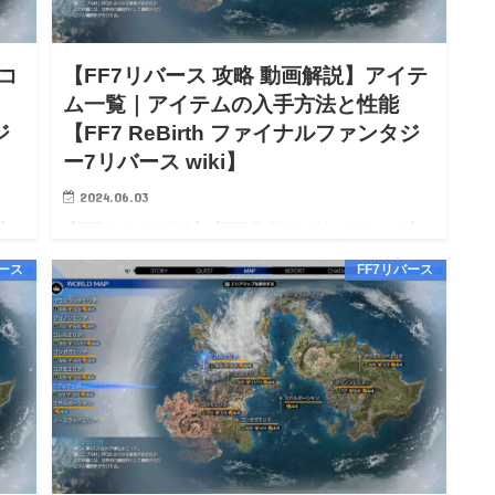
コ
【FF7リバース 攻略 動画解説】アイテ
ム一覧｜アイテムの入手方法と性能
ジ
【FF7 ReBirth ファイナルファンタジ
ー7リバース wiki】
2024.06.03
h】
【FF7リバース 攻略】【FF7 ReBirth wiki walkthrough】
ワー
【FF7リバース 攻略 動画解説】アイテム一覧｜アイテム
バース
FF7リバース
ス 攻
の入手方法と性能【FF7 ReBirth wiki】 【FF7リバース 攻
略】…