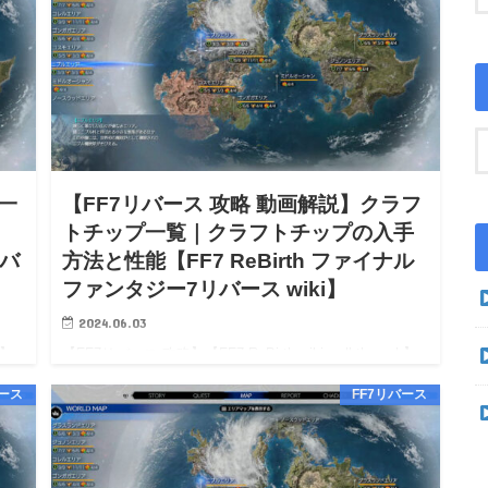
一
【FF7リバース 攻略 動画解説】クラフ
トチップ一覧｜クラフトチップの入手
リバ
方法と性能【FF7 ReBirth ファイナル
ファンタジー7リバース wiki】
2024.06.03
h】
【FF7リバース 攻略】【FF7 ReBirth wiki walkthrough】
手方
【FF7リバース 攻略 動画解説】クラフトチップ一覧｜ク
バース
FF7リバース
ラフトチップの入手方法と性能【FF7 ReBirth wiki】
【FF7リバ…