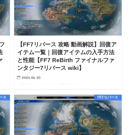
フ
【FF7リバース 攻略 動画解説】回復ア
法
イテム一覧｜回復アイテムの入手方法
ァ
と性能【FF7 ReBirth ファイナルファ
ンタジー7リバース wiki】
2024.06.03
h】
【FF7リバース 攻略】【FF7 ReBirth wiki walkthrough】
クラ
【FF7リバース 攻略 動画解説】回復アイテム一覧｜回復
バース
FF7リバース
7リ
アイテムの入手方法と性能【FF7 ReBirth wiki】 【FF7リ
バース…