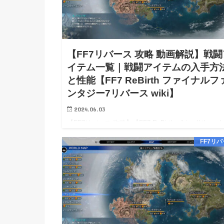
【FF7リバース 攻略 動画解説】戦闘
イテム一覧｜戦闘アイテムの入手方
と性能【FF7 ReBirth ファイナルフ
ンタジー7リバース wiki】
2024.06.03
【FF7リバース 攻略】【FF7 ReBirth wiki walkthroug
【FF7リバース 攻略 動画解説】戦闘アイテム一覧｜
FF7リ
アイテムの入手方法と性能【FF7 ReBirth wiki】 【FF
バース…