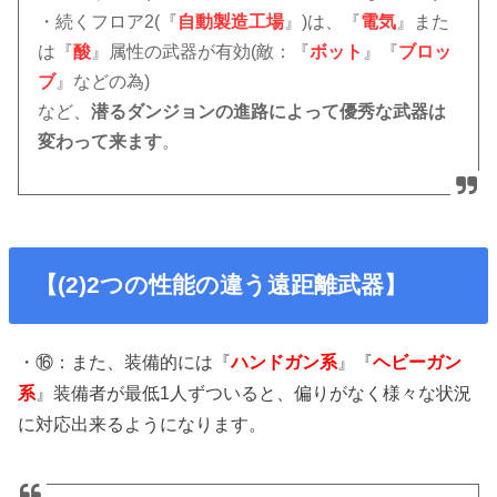
・続くフロア2(『
自動製造工場
』)は、『
電気
』また
は『
酸
』属性の武器が有効(敵：『
ボット
』『
ブロッ
ブ
』などの為)
など、
潜るダンジョンの進路によって優秀な武器は
変わって来ます
。
【(2)2つの性能の違う遠距離武器】
・⑯：また、装備的には『
ハンドガン系
』『
ヘビーガン
系
』装備者が最低1人ずついると、偏りがなく様々な状況
に対応出来るようになります。