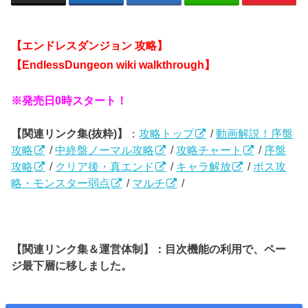
【エンドレスダンジョン
攻略】
【EndlessDungeon wiki walkthrough】
※発売日0時スタート！
【関連リンク集(抜粋)】
：
攻略トップ
/
動画解説！序盤
攻略
/
中終盤ノーマル攻略
/
攻略チャート
/
序盤
攻略
/
クリア後・真エンド
/
キャラ解放
/
ボス攻
略・モンスター弱点
/
マルチ
/
【関連リンク集＆運営体制】：目次機能の利用で、ペー
ジ最下層に移しました。