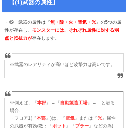
【(1)武器の属性】
・⑮：武器の属性は『
無・酸・火・電気・光
』の5つの属
性が存在し、
モンスターには、それぞれ属性に対する弱
点と抵抗力が
存在します。
※武器のレアリティが高いほど攻撃力は高いです。
※例えば、『
本部
』→『
自動製造工場
』→…と潜る
場合、
・フロア1(『
本部
』)は、『
電気
』または『
光
』属性
の武器が有効(敵：『
ボット
』『
ブラー
』などの為)