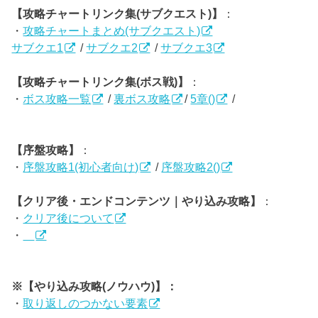
【攻略チャートリンク集(サブクエスト)】
：
・
攻略チャートまとめ(サブクエスト)
サブクエ1
/
サブクエ2
/
サブクエ3
【攻略チャートリンク集(ボス戦)】
：
・
ボス攻略一覧
/
裏ボス攻略
/
5章()
/
【序盤攻略】
：
・
序盤攻略1(初心者向け)
/
序盤攻略2()
【クリア後・エンドコンテンツ｜やり込み攻略】
：
・
クリア後について
・
※【やり込み攻略(ノウハウ)】：
・
取り返しのつかない要素