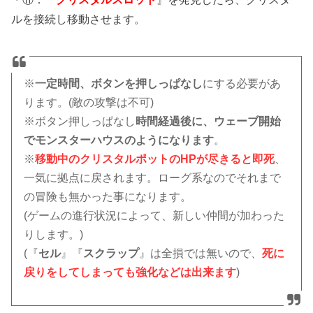
ルを接続し移動させます。
※
一定時間、ボタンを押しっぱなし
にする必要があ
ります。(敵の攻撃は不可)
※ボタン押しっぱなし
時間経過後に、ウェーブ開始
でモンスターハウスのようになります
。
※
移動中のクリスタルポットのHPが尽きると即死
、
一気に拠点に戻されます。ローグ系なのでそれまで
の冒険も無かった事になります。
(ゲームの進行状況によって、新しい仲間が加わった
りします。)
(『
セル
』『
スクラップ
』は全損では無いので、
死に
戻りをしてしまっても強化などは出来ます
)