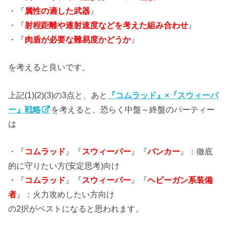
・『
属性の適した武器
』
・『
射程距離や連射速度などを考えた組み合わせ
』
・『
肉盾が必要な難易度かどうか
』
を考えると良いです。
上記(1)(2)(3)の3点と、あと
『コムラッド』×『スウィーパ
ー』戦略
を考えると、恐らく中盤～終盤のパーティー
は
・『
コムラッド
』『
スウィーパー
』『
バンカー
』：徹底
的に守りたい方(安定思考)向け
・『
コムラッド
』『
スウィーパー
』『
ヘビーガン系装備
者
』：火力攻めしたい方向け
の2択がベストになると思われます。