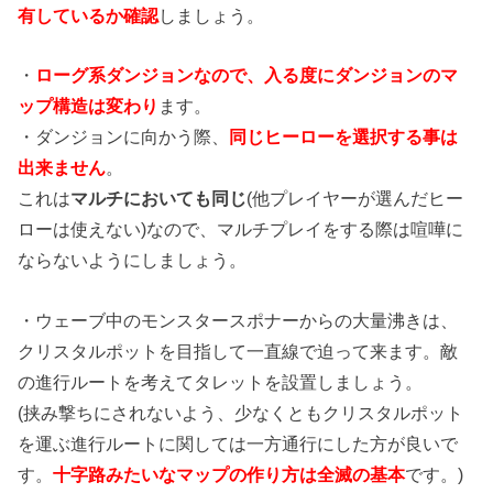
有しているか確認
しましょう。
・
ローグ系ダンジョンなので、入る度にダンジョンのマ
ップ構造は変わり
ます。
・ダンジョンに向かう際、
同じヒーローを選択する事は
出来ません
。
これは
マルチにおいても同じ
(他プレイヤーが選んだヒー
ローは使えない)なので、マルチプレイをする際は喧嘩に
ならないようにしましょう。
・ウェーブ中のモンスタースポナーからの大量沸きは、
クリスタルポットを目指して一直線で迫って来ます。敵
の進行ルートを考えてタレットを設置しましょう。
(挟み撃ちにされないよう、少なくともクリスタルポット
を運ぶ進行ルートに関しては一方通行にした方が良いで
す。
十字路みたいなマップの作り方は全滅の基本
です。)