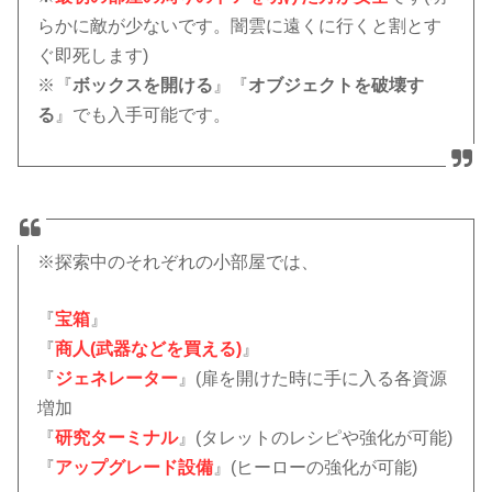
らかに敵が少ないです。闇雲に遠くに行くと割とす
ぐ即死します)
※『
ボックスを開ける
』『
オブジェクトを破壊す
る
』でも入手可能です。
※探索中のそれぞれの小部屋では、
『
宝箱
』
『
商人(武器などを買える)
』
『
ジェネレーター
』(扉を開けた時に手に入る各資源
増加
『
研究ターミナル
』(タレットのレシピや強化が可能)
『
アップグレード設備
』(ヒーローの強化が可能)