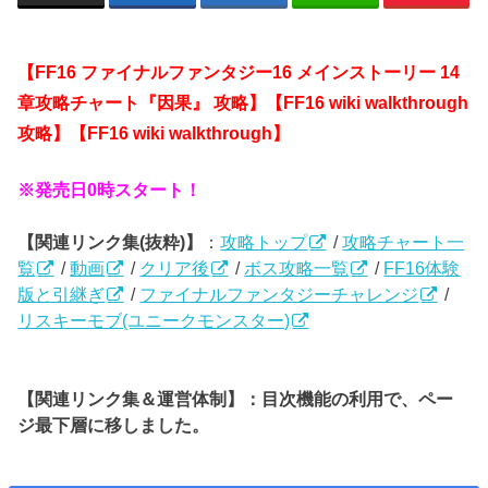
【FF16 ファイナルファンタジー16
メインストーリー 14
章攻略チャート『因果』
攻略】【FF16 wiki walkthrough
攻略】【FF16
wiki walkthrough】
※発売日0時スタート！
【関連リンク集(抜粋)】
：
攻略トップ
/
攻略チャート一
覧
/
動画
/
クリア後
/
ボス攻略一覧
/
FF16体験
版と引継ぎ
/
ファイナルファンタジーチャレンジ
/
リスキーモブ(ユニークモンスター)
【関連リンク集＆運営体制】：目次機能の利用で、ペー
ジ最下層に移しました。