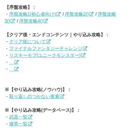
【序盤攻略】
：
・
序盤攻略1(初心者向け)
/
序盤攻略2()
/
序盤攻略
3()
/
序盤攻略4()
【クリア後・エンドコンテンツ｜やり込み攻略】
：
・
クリア後について
・
ファイナルファンタジーチャレンジ
・
リスキーモブ(ユニークモンスター)
・
・
※【やり込み攻略(ノウハウ)】：
・
取り返しのつかない要素
※【やり込み攻略(データベース)】：
・
武器一覧
・
腰帯一覧