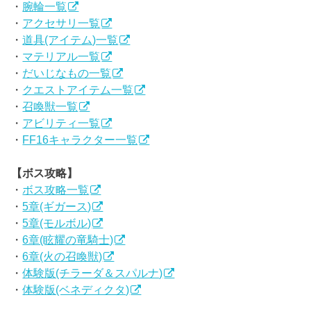
・
腕輪一覧
・
アクセサリ一覧
・
道具(アイテム)一覧
・
マテリアル一覧
・
だいじなもの一覧
・
クエストアイテム一覧
・
召喚獣一覧
・
アビリティ一覧
・
FF16キャラクター一覧
【ボス攻略】
・
ボス攻略一覧
・
5章(ギガース)
・
5章(モルボル)
・
6章(眩耀の竜騎士)
・
6章(火の召喚獣)
・
体験版(チラーダ＆スパルナ)
・
体験版(ベネディクタ)