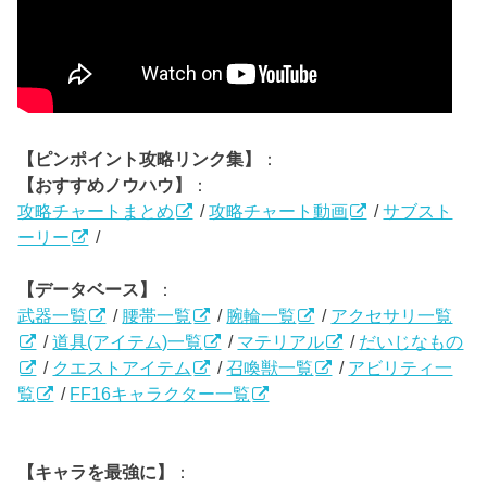
【ピンポイント攻略リンク集】
：
【おすすめノウハウ】
：
攻略チャートまとめ
/
攻略チャート動画
/
サブスト
ーリー
/
【データベース】
：
武器一覧
/
腰帯一覧
/
腕輪一覧
/
アクセサリ一覧
/
道具(アイテム)一覧
/
マテリアル
/
だいじなもの
/
クエストアイテム
/
召喚獣一覧
/
アビリティ一
覧
/
FF16キャラクター一覧
【キャラを最強に】
：