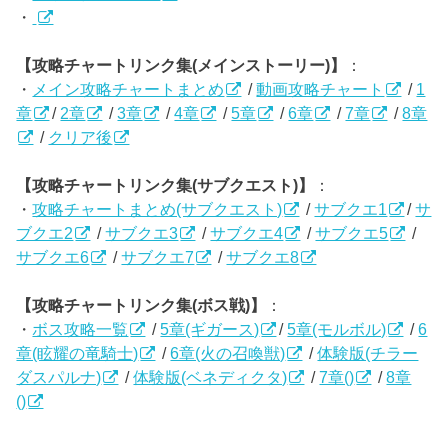
・
【攻略チャートリンク集(メインストーリー)】
：
・
メイン攻略チャートまとめ
/
動画攻略チャート
/
1
章
/
2章
/
3章
/
4章
/
5章
/
6章
/
7章
/
8章
/
クリア後
【攻略チャートリンク集(サブクエスト)】
：
・
攻略チャートまとめ(サブクエスト)
/
サブクエ1
/
サ
ブクエ2
/
サブクエ3
/
サブクエ4
/
サブクエ5
/
サブクエ6
/
サブクエ7
/
サブクエ8
【攻略チャートリンク集(ボス戦)】
：
・
ボス攻略一覧
/
5章(ギガース)
/
5章(モルボル)
/
6
章(眩耀の竜騎士)
/
6章(火の召喚獣)
/
体験版(チラー
ダスパルナ)
/
体験版(ベネディクタ)
/
7章()
/
8章
()