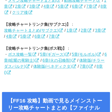
・
メイン攻略チャートまとめ
/
動画攻略チャート
/
1
章
/
2章
/
3章
/
4章
/
5章
/
6章
/
7章
/
8章
/
クリア後
【攻略チャートリンク集(サブクエ)】
：
攻略チャートまとめ(サブクエ)
/
1章
/
2章
/
3章
/
4章
/
5章
/
6章
/
7章
【攻略チャートリンク集(ボス戦)】
：
・
ボス攻略一覧
/
5章(ギガース)
/
5章(モルボル)
/
6
章(眩耀の竜騎士)
/
6章(火の召喚獣)
/
体験版(チラー
ダスパルナ)
/
体験版(ベネディクタ)
/
7章()
/
8章
()
【FF16 攻略】動画で見るメインストー
リー攻略チャートまとめ【ファイナル