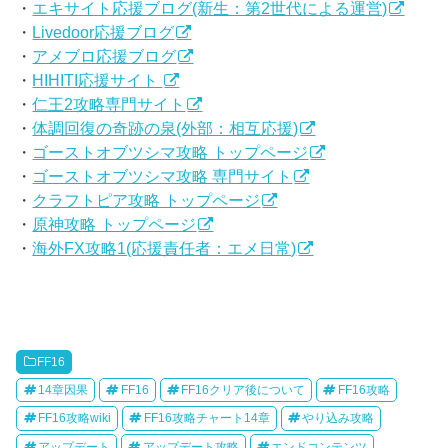
・
エキサイト応援ブログ(新生：第2世代による運営)
・
Livedoor応援ブログ
・
アメブロ応援ブログ
・
HIHITI応援サイト
・
仁王2攻略専門サイト
・
体調回復の奇跡の泉(外部：相互応援)
・
ゴーストオブツシマ攻略 トップページ
・
ゴーストオブツシマ攻略 専門サイト
・
クラフトピア攻略 トップページ
・
原神攻略 トップページ
・
海外FX攻略1(応援責任者：エメ日常)
FF16
14章因果
FF16
FF16クリア後について
FF16攻略
FF16攻略wiki
FF16攻略チャート14章
やり込み攻略
アップデート
アップデート攻略
エンドコンテンツ