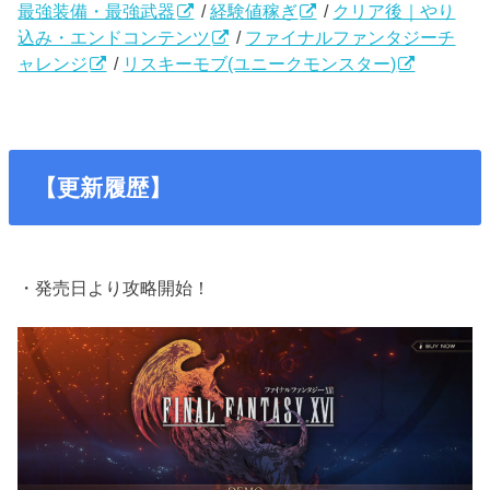
最強装備・最強武器
/
経験値稼ぎ
/
クリア後｜やり
込み・エンドコンテンツ
/
ファイナルファンタジーチ
ャレンジ
/
リスキーモブ(ユニークモンスター)
【更新履歴】
・発売日より攻略開始！