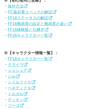
※【初心者向け攻略】：
・
操作方法
・
PC版必要スペックの解説
・
FF16ステータスの解説
・
FF16難易度の設定と難易度の違い
・
FF16体験版と引継ぎ
・
FF16キャラクター一覧
※【キャラクター情報一覧】：
・
FF16キャラクター一覧
・
クライヴ
・
ジョシュア
・
ジル
・
シドルファス
・
ベネディクタ
・
トルガル
・
ディオン
・
フーゴ