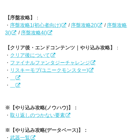
【序盤攻略】
：
・
序盤攻略1(初心者向け)
/
序盤攻略2()
/
序盤攻略
3()
/
序盤攻略4()
【クリア後・エンドコンテンツ｜やり込み攻略】
：
・
クリア後について
・
ファイナルファンタジーチャレンジ
・
リスキーモブ(ユニークモンスター)
・
・
※【やり込み攻略(ノウハウ)】：
・
取り返しのつかない要素
※【やり込み攻略(データベース)】：
・
武器一覧