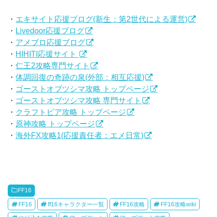
・
エキサイト応援ブログ(新生：第2世代による運営)
・
Livedoor応援ブログ
・
アメブロ応援ブログ
・
HIHITI応援サイト
・
仁王2攻略専門サイト
・
体調回復の奇跡の泉(外部：相互応援)
・
ゴーストオブツシマ攻略 トップページ
・
ゴーストオブツシマ攻略 専門サイト
・
クラフトピア攻略 トップページ
・
原神攻略 トップページ
・
海外FX攻略1(応援責任者：エメ日常)
FF16
FF16
ff16キャラクター一覧
FF16攻略
FF16攻略wiki