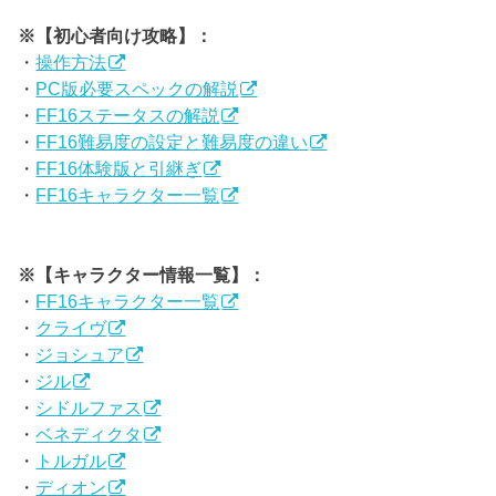
※【初心者向け攻略】：
・
操作方法
・
PC版必要スペックの解説
・
FF16ステータスの解説
・
FF16難易度の設定と難易度の違い
・
FF16体験版と引継ぎ
・
FF16キャラクター一覧
※【キャラクター情報一覧】：
・
FF16キャラクター一覧
・
クライヴ
・
ジョシュア
・
ジル
・
シドルファス
・
ベネディクタ
・
トルガル
・
ディオン