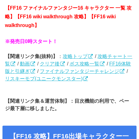
【FF16 ファイナルファンタジー16
キャラクター 一覧
攻
略】【FF16 wiki walkthrough 攻略】【FF16
wiki
walkthrough】
※発売日0時スタート！
【関連リンク集(抜粋)】
：
攻略トップ
/
攻略チャート一
覧
/
動画
/
クリア後
/
ボス攻略一覧
/
FF16体験
版と引継ぎ
/
ファイナルファンタジーチャレンジ
/
リスキーモブ(ユニークモンスター)
【関連リンク集＆運営体制】：目次機能の利用で、ペー
ジ最下層に移しました。
【FF16 攻略】FF16出場キャラクター一