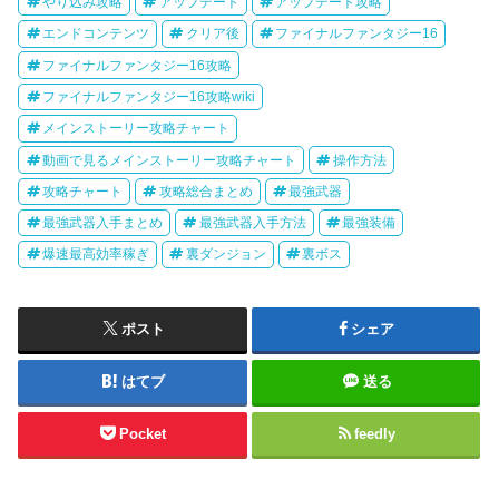
やり込み攻略
アップデート
アップデート攻略
エンドコンテンツ
クリア後
ファイナルファンタジー16
ファイナルファンタジー16攻略
ファイナルファンタジー16攻略wiki
メインストーリー攻略チャート
動画で見るメインストーリー攻略チャート
操作方法
攻略チャート
攻略総合まとめ
最強武器
最強武器入手まとめ
最強武器入手方法
最強装備
爆速最高効率稼ぎ
裏ダンジョン
裏ボス
ポスト
シェア
はてブ
送る
Pocket
feedly