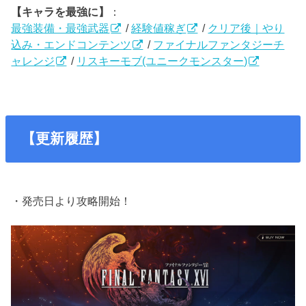
【キャラを最強に】
：
最強装備・最強武器
/
経験値稼ぎ
/
クリア後｜やり
込み・エンドコンテンツ
/
ファイナルファンタジーチ
ャレンジ
/
リスキーモブ(ユニークモンスター)
【更新履歴】
・発売日より攻略開始！