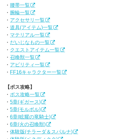
・
腰帯一覧
・
腕輪一覧
・
アクセサリ一覧
・
道具(アイテム)一覧
・
マテリアル一覧
・
だいじなもの一覧
・
クエストアイテム一覧
・
召喚獣一覧
・
アビリティ一覧
・
FF16キャラクター一覧
【ボス攻略】
・
ボス攻略一覧
・
5章(ギガース)
・
5章(モルボル)
・
6章(眩耀の竜騎士)
・
6章(火の召喚獣)
・
体験版(チラーダ＆スパルナ)