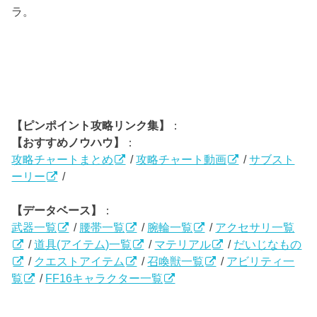
ラ。
【ピンポイント攻略リンク集】
：
【おすすめノウハウ】
：
攻略チャートまとめ
/
攻略チャート動画
/
サブスト
ーリー
/
【データベース】
：
武器一覧
/
腰帯一覧
/
腕輪一覧
/
アクセサリ一覧
/
道具(アイテム)一覧
/
マテリアル
/
だいじなもの
/
クエストアイテム
/
召喚獣一覧
/
アビリティ一
覧
/
FF16キャラクター一覧