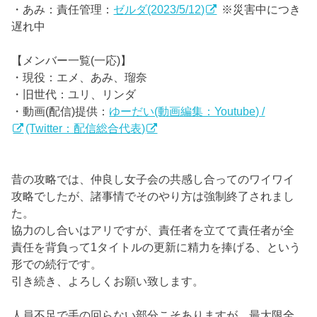
・あみ：責任管理：
ゼルダ(2023/5/12)
※災害中につき
遅れ中
【メンバー一覧(一応)】
・現役：エメ、あみ、瑠奈
・旧世代：ユリ、リンダ
・動画(配信)提供：
ゆーだい(動画編集：Youtube) /
(Twitter：配信総合代表)
昔の攻略では、仲良し女子会の共感し合ってのワイワイ
攻略でしたが、諸事情でそのやり方は強制終了されまし
た。
協力のし合いはアリですが、責任者を立てて責任者が全
責任を背負って1タイトルの更新に精力を捧げる、という
形での続行です。
引き続き、よろしくお願い致します。
人員不足で手の回らない部分こそありますが、最大限全