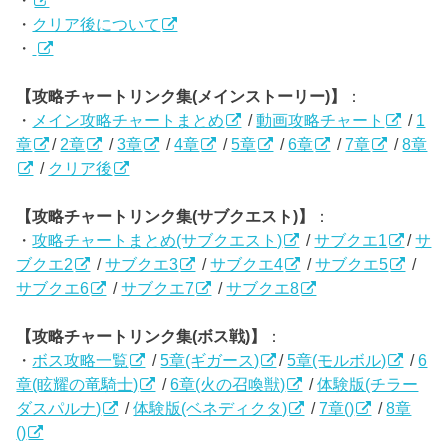
・
・
クリア後について
・
【攻略チャートリンク集(メインストーリー)】
：
・
メイン攻略チャートまとめ
/
動画攻略チャート
/
1
章
/
2章
/
3章
/
4章
/
5章
/
6章
/
7章
/
8章
/
クリア後
【攻略チャートリンク集(サブクエスト)】
：
・
攻略チャートまとめ(サブクエスト)
/
サブクエ1
/
サ
ブクエ2
/
サブクエ3
/
サブクエ4
/
サブクエ5
/
サブクエ6
/
サブクエ7
/
サブクエ8
【攻略チャートリンク集(ボス戦)】
：
・
ボス攻略一覧
/
5章(ギガース)
/
5章(モルボル)
/
6
章(眩耀の竜騎士)
/
6章(火の召喚獣)
/
体験版(チラー
ダスパルナ)
/
体験版(ベネディクタ)
/
7章()
/
8章
()