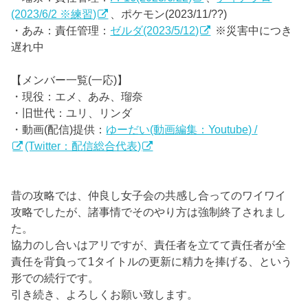
(2023/6/2 ※練習)
、ポケモン(2023/11/??)
・あみ：責任管理：
ゼルダ(2023/5/12)
※災害中につき
遅れ中
【メンバー一覧(一応)】
・現役：エメ、あみ、瑠奈
・旧世代：ユリ、リンダ
・動画(配信)提供：
ゆーだい(動画編集：Youtube) /
(Twitter：配信総合代表)
昔の攻略では、仲良し女子会の共感し合ってのワイワイ
攻略でしたが、諸事情でそのやり方は強制終了されまし
た。
協力のし合いはアリですが、責任者を立てて責任者が全
責任を背負って1タイトルの更新に精力を捧げる、という
形での続行です。
引き続き、よろしくお願い致します。