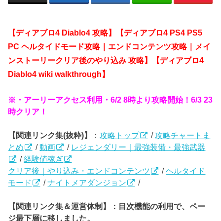
【ディアブロ4 Diablo4
攻略】【ディアブロ4 PS4 PS5
PC ヘルタイドモード攻略｜エンドコンテンツ攻略｜メイ
ンストーリークリア後のやり込み 攻略】【ディアブロ4
Diablo4
wiki walkthrough】
※・アーリーアクセス利用・6/2 8時より攻略開始！6/3 23
時クリア！
【関連リンク集(抜粋)】
：
攻略トップ
/
攻略チャートま
とめ
/
動画
/
レジェンダリー｜最強装備・最強武器
/
経験値稼ぎ
クリア後｜やり込み・エンドコンテンツ
/
ヘルタイド
モード
/
ナイトメアダンジョン
/
【関連リンク集＆運営体制】：目次機能の利用で、ペー
ジ最下層に移しました。