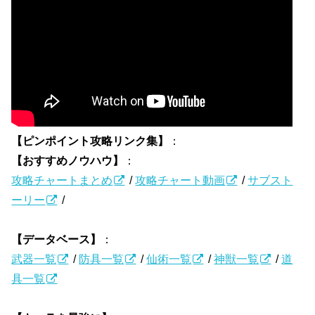
【ピンポイント攻略リンク集】
：
【おすすめノウハウ】
：
攻略チャートまとめ
/
攻略チャート動画
/
サブスト
ーリー
/
【データベース】
：
武器一覧
/
防具一覧
/
仙術一覧
/
神獣一覧
/
道
具一覧