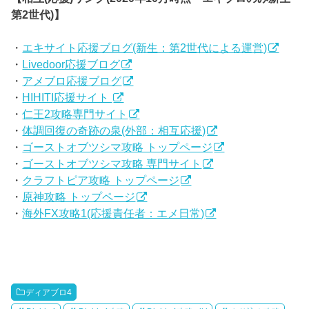
第2世代)】
・
エキサイト応援ブログ(新生：第2世代による運営)
・
Livedoor応援ブログ
・
アメブロ応援ブログ
・
HIHITI応援サイト
・
仁王2攻略専門サイト
・
体調回復の奇跡の泉(外部：相互応援)
・
ゴーストオブツシマ攻略 トップページ
・
ゴーストオブツシマ攻略 専門サイト
・
クラフトピア攻略 トップページ
・
原神攻略 トップページ
・
海外FX攻略1(応援責任者：エメ日常)
ディアブロ4