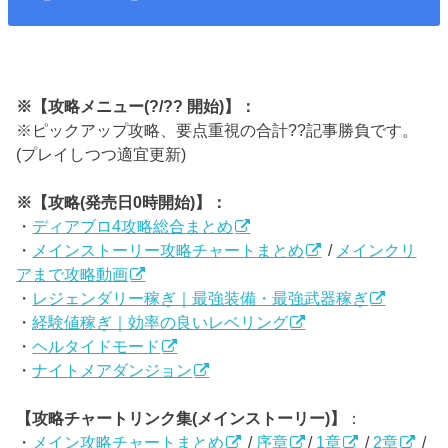
※【攻略メニュー(?/?? 開始)】：
※ピックアップ攻略、要点重視の合計??記事勝負です。
(プレイしつつ適宜更新)
※【攻略(発売日0時開始)】：
・
ディアブロ4攻略総合まとめ
・
メインストーリー攻略チャートまとめ
/
メインクリ
アまで攻略動画
・
レジェンダリー稼ぎ｜最強装備・最強武器稼ぎ
・
経験値稼ぎ｜効率の良いレベリング
・
ヘルタイドモード
・
ナイトメアダンジョン
【攻略チャートリンク集(メインストーリー)】
：
・
メイン攻略チャートまとめ
/
序章
/
1章
/
2章
/