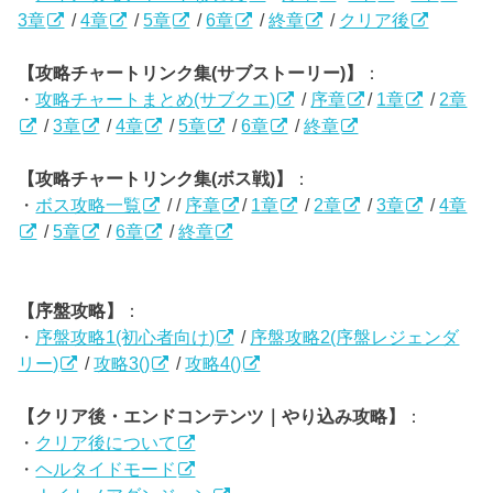
3章
/
4章
/
5章
/
6章
/
終章
/
クリア後
【攻略チャートリンク集(サブストーリー)】
：
・
攻略チャートまとめ(サブクエ)
/
序章
/
1章
/
2章
/
3章
/
4章
/
5章
/
6章
/
終章
【攻略チャートリンク集(ボス戦)】
：
・
ボス攻略一覧
/ /
序章
/
1章
/
2章
/
3章
/
4章
/
5章
/
6章
/
終章
【序盤攻略】
：
・
序盤攻略1(初心者向け)
/
序盤攻略2(序盤レジェンダ
リー)
/
攻略3()
/
攻略4()
【クリア後・エンドコンテンツ｜やり込み攻略】
：
・
クリア後について
・
ヘルタイドモード