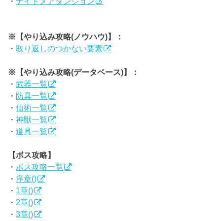
・
ナイトメアダンジョン
※【やり込み攻略(ノウハウ)】：
・
取り返しのつかない要素
※【やり込み攻略(データベース)】：
・
武器一覧
・
防具一覧
・
仙術一覧
・
神獣一覧
・
道具一覧
【ボス攻略】
・
ボス攻略一覧
・
序章()
・
1章()
・
2章()
・
3章()