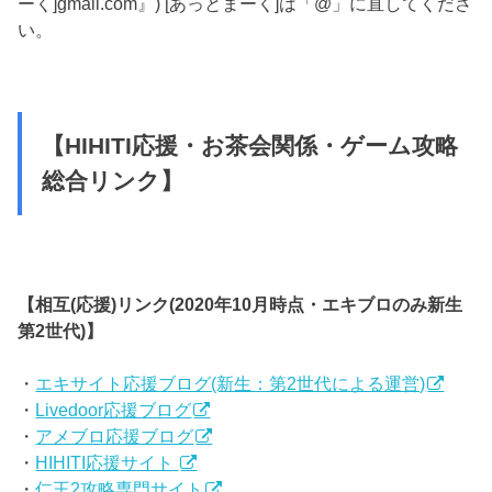
ーく]gmail.com』) [あっとまーく]は「@」に直してくださ
い。
【HIHITI応援・お茶会関係・ゲーム攻略
総合リンク】
【相互(応援)リンク(2020年10月時点・エキブロのみ新生
第2世代)】
・
エキサイト応援ブログ(新生：第2世代による運営)
・
Livedoor応援ブログ
・
アメブロ応援ブログ
・
HIHITI応援サイト
・
仁王2攻略専門サイト