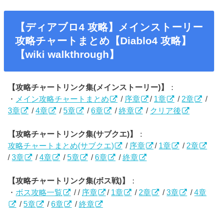
【ディアブロ4 攻略】メインストーリー
攻略チャートまとめ【Diablo4 攻略】
【wiki walkthrough】
【攻略チャートリンク集(メインストーリー)】
：
・
メイン攻略チャートまとめ
/
序章
/
1章
/
2章
/
3章
/
4章
/
5章
/
6章
/
終章
/
クリア後
【攻略チャートリンク集(サブクエ)】
：
攻略チャートまとめ(サブクエ)
/
序章
/
1章
/
2章
/
3章
/
4章
/
5章
/
6章
/
終章
【攻略チャートリンク集(ボス戦)】
：
・
ボス攻略一覧
/ /
序章
/
1章
/
2章
/
3章
/
4章
/
5章
/
6章
/
終章