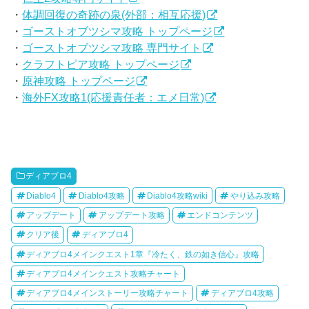
・
体調回復の奇跡の泉(外部：相互応援)
・
ゴーストオブツシマ攻略 トップページ
・
ゴーストオブツシマ攻略 専門サイト
・
クラフトピア攻略 トップページ
・
原神攻略 トップページ
・
海外FX攻略1(応援責任者：エメ日常)
ディアブロ4
Diablo4
Diablo4攻略
Diablo4攻略wiki
やり込み攻略
アップデート
アップデート攻略
エンドコンテンツ
クリア後
ディアブロ4
ディアブロ4メインクエスト1章『冷たく、鉄の如き信心』攻略
ディアブロ4メインクエスト攻略チャート
ディアブロ4メインストーリー攻略チャート
ディアブロ4攻略