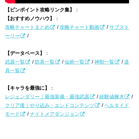
【ピンポイント攻略リンク集】
：
【おすすめノウハウ】
：
攻略チャートまとめ
/
攻略チャート動画
/
サブスト
ーリー
/
【データベース】
：
武器一覧
/
防具一覧
/
仙術一覧
/
神獣一覧
/
道
具一覧
【キャラを最強に】
：
レジェンダリー｜最強装備・最強武器
/
経験値稼ぎ
/
クリア後｜やり込み・エンドコンテンツ
/
ヘルタイド
モード
/
ナイトメアダンジョン