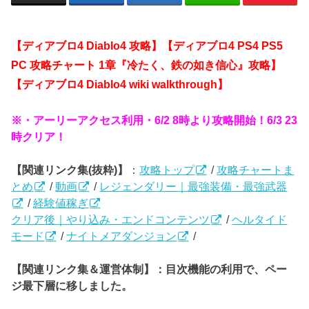
【ディアブロ4 Diablo4
攻略】【ディアブロ4 PS4 PS5
PC 攻略チャート 1章『冷たく、鉄の如き信心』攻略】
【ディアブロ4 Diablo4
wiki walkthrough】
※・アーリーアクセス利用・6/2 8時より攻略開始！6/3 23
時クリア！
【関連リンク集(抜粋)】
：
攻略トップ
/
攻略チャートま
とめ
/
動画
/
レジェンダリー｜最強装備・最強武器
/
経験値稼ぎ
クリア後｜やり込み・エンドコンテンツ
/
ヘルタイド
モード
/
ナイトメアダンジョン
/
【関連リンク集＆運営体制】：目次機能の利用で、ペー
ジ最下層に移しました。