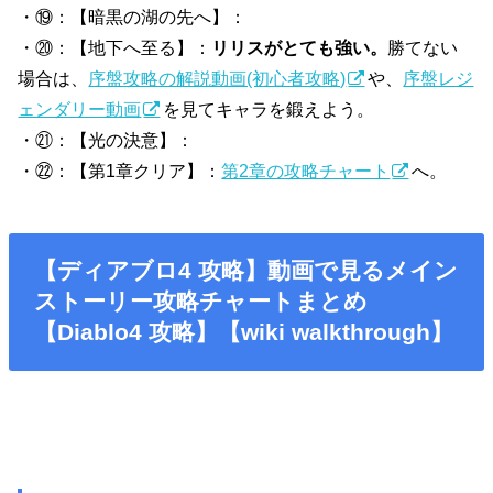
・⑲：【暗黒の湖の先へ】：
・⑳：【地下へ至る】：
リリスがとても強い。
勝てない
場合は、
序盤攻略の解説動画(初心者攻略)
や、
序盤レジ
ェンダリー動画
を見てキャラを鍛えよう。
・㉑：【光の決意】：
・㉒：【第1章クリア】：
第2章の攻略チャート
へ。
【ディアブロ4 攻略】動画で見るメイン
ストーリー攻略チャートまとめ
【Diablo4 攻略】【wiki walkthrough】