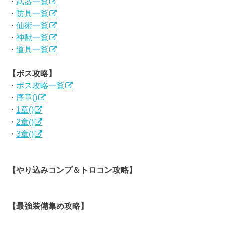
・
武器一覧
・
防具一覧
・
仙術一覧
・
神獣一覧
・
道具一覧
【ボス攻略】
・
ボス攻略一覧
・
序章()
・
1章()
・
2章()
・
3章()
【やり込みコンプ＆トロコン攻略】
【最強装備集め攻略】