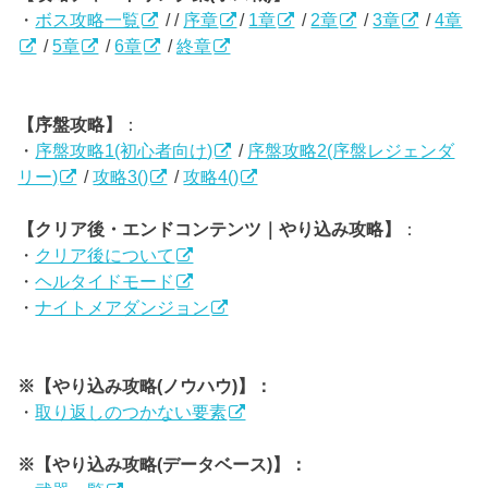
・
ボス攻略一覧
/ /
序章
/
1章
/
2章
/
3章
/
4章
/
5章
/
6章
/
終章
【序盤攻略】
：
・
序盤攻略1(初心者向け)
/
序盤攻略2(序盤レジェンダ
リー)
/
攻略3()
/
攻略4()
【クリア後・エンドコンテンツ｜やり込み攻略】
：
・
クリア後について
・
ヘルタイドモード
・
ナイトメアダンジョン
※【やり込み攻略(ノウハウ)】：
・
取り返しのつかない要素
※【やり込み攻略(データベース)】：