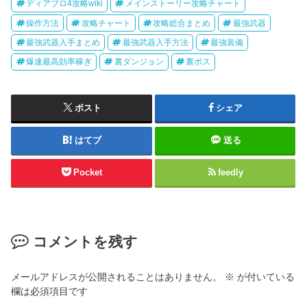
ディアブロ4攻略wiki
メインストーリー攻略チャート
操作方法
攻略チャート
攻略総合まとめ
最強武器
最強武器入手まとめ
最強武器入手方法
最強装備
爆速最高効率稼ぎ
裏ダンジョン
裏ボス
ポスト
シェア
はてブ
送る
Pocket
feedly
コメントを残す
メールアドレスが公開されることはありません。
※
が付いている
欄は必須項目です