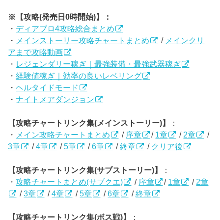
※【攻略(発売日0時開始)】：
・
ディアブロ4攻略総合まとめ
・
メインストーリー攻略チャートまとめ
/
メインクリ
アまで攻略動画
・
レジェンダリー稼ぎ｜最強装備・最強武器稼ぎ
・
経験値稼ぎ｜効率の良いレベリング
・
ヘルタイドモード
・
ナイトメアダンジョン
【攻略チャートリンク集(メインストーリー)】
：
・
メイン攻略チャートまとめ
/
序章
/
1章
/
2章
/
3章
/
4章
/
5章
/
6章
/
終章
/
クリア後
【攻略チャートリンク集(サブストーリー)】
：
・
攻略チャートまとめ(サブクエ)
/
序章
/
1章
/
2章
/
3章
/
4章
/
5章
/
6章
/
終章
【攻略チャートリンク集(ボス戦)】
：