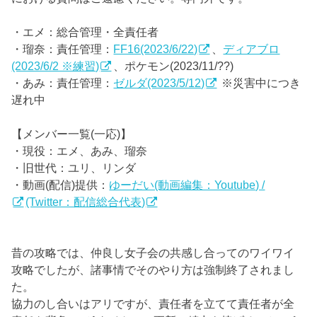
・エメ：総合管理・全責任者
・瑠奈：責任管理：
FF16(2023/6/22)
、
ディアブロ
(2023/6/2 ※練習)
、ポケモン(2023/11/??)
・あみ：責任管理：
ゼルダ(2023/5/12)
※災害中につき
遅れ中
【メンバー一覧(一応)】
・現役：エメ、あみ、瑠奈
・旧世代：ユリ、リンダ
・動画(配信)提供：
ゆーだい(動画編集：Youtube) /
(Twitter：配信総合代表)
昔の攻略では、仲良し女子会の共感し合ってのワイワイ
攻略でしたが、諸事情でそのやり方は強制終了されまし
た。
協力のし合いはアリですが、責任者を立てて責任者が全