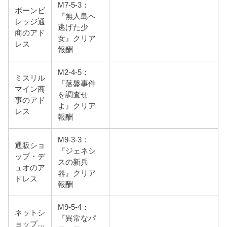
M7-5-3：
ボーンビ
『無人島へ
レッジ通
逃げた少
商のアド
女』クリア
レス
報酬
M2-4-5：
ミスリル
『落盤事件
マイン商
を調査せ
事のアド
よ』クリア
レス
報酬
M9-3-3：
通販ショ
『ジェネシ
ップ・デ
スの新兵
ュオのア
器』クリア
ドレス
報酬
M9-5-4：
ネットシ
『異常なパ
ョップ…