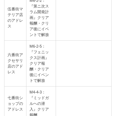
M6-2-2：
『第ニ次ス
伍番街マ
ラム開発計
テリア店
画』クリア
のアドレ
報酬・クリ
ス
ア後にイベ
ントで解放
M6-2-5：
『フェニッ
六番街ア
クス計画』
クセサリ
クリア報
店のアド
酬・クリア
レス
後にイベン
トで解放
M4-4-3：
七番街シ
『ミッドガ
ョップの
ルへの潜
アドレス
入』クリア
報酬