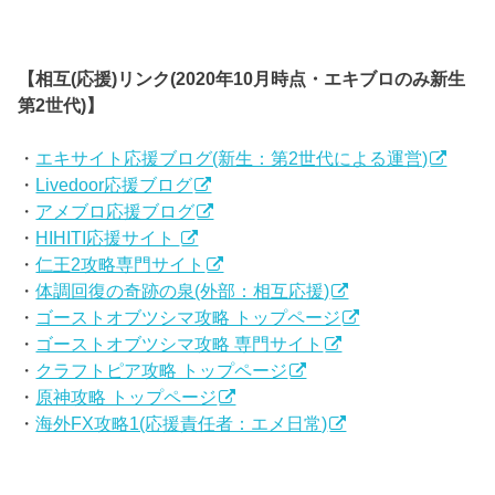
【相互(応援)リンク(2020年10月時点・エキブロのみ新生
第2世代)】
・
エキサイト応援ブログ(新生：第2世代による運営)
・
Livedoor応援ブログ
・
アメブロ応援ブログ
・
HIHITI応援サイト
・
仁王2攻略専門サイト
・
体調回復の奇跡の泉(外部：相互応援)
・
ゴーストオブツシマ攻略 トップページ
・
ゴーストオブツシマ攻略 専門サイト
・
クラフトピア攻略 トップページ
・
原神攻略 トップページ
・
海外FX攻略1(応援責任者：エメ日常)