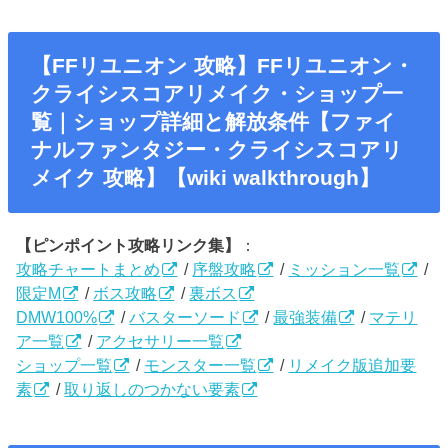
【FFリユニオン
攻略】FFリユニオン・
クライシスコアリメイク・ショップ一
覧｜ショップ詳細と解放条件【ファイ
ナルファンタジー・クライシスコアリ
メイク 攻略】【wiki walkthrough】
【ピンポイント攻略リンク集】
：
攻略チャートまとめ
/
序盤攻略
/
ミッション一覧
/
限定M
/
ボス攻略
/
裏ボス
DMW100%
/
バスターソード
/
最強装備
/
マテリ
ア一覧
/
アクセサリー一覧
ショップ一覧
/
モンスター一覧
/
リメイク版追加要
素
/
取り返しのつかない要素