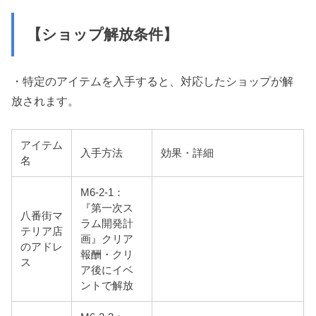
【ショップ解放条件】
・特定のアイテムを入手すると、対応したショップが解
放されます。
アイテム
入手方法
効果・詳細
名
M6-2-1：
『第一次ス
八番街マ
ラム開発計
テリア店
画』クリア
のアドレ
報酬・クリ
ス
ア後にイベ
ントで解放