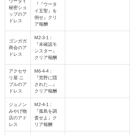
ウータイ
『『ウータ
秘密ショ
イ五聖』を
ップのア
倒せ』クリ
ドレス
ア報酬
M2-3-1：
ゴンガガ
『未確認モ
商会のア
ンスター』
ドレス
クリア報酬
アクセサ
M6-4-4：
リ屋 ニ
『荒野に隠
ブルのア
された…』
ドレス
クリア報酬
ジュノン
M2-4-1：
みやげ物
『孤島を調
店のアド
査せよ』ク
レス
リア報酬