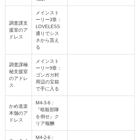
メインスト
ーリー3章：
調査課支
LOVELESS
援室のア
通りでシス
ドレス
ネから貰え
る
メインスト
調査課極
ーリー9章：
秘支援室
ゴンガガ村
のアドレ
周辺の宝箱
ス
で手に入る
M4-3-6：
かめ道楽
『暗殺部隊
本舗のア
を倒せ』ク
ドレス
リア報酬
M4-2-6：