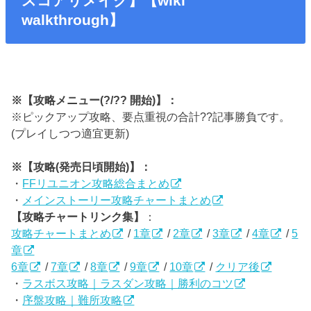
スコアリメイク】【wiki
walkthrough】
※【攻略メニュー(?/?? 開始)】：
※ピックアップ攻略、要点重視の合計??記事勝負です。
(プレイしつつ適宜更新)
※【攻略(発売日頃開始)】：
・
FFリユニオン攻略総合まとめ
・
メインストーリー攻略チャートまとめ
【攻略チャートリンク集】
：
攻略チャートまとめ
/
1章
/
2章
/
3章
/
4章
/
5
章
6章
/
7章
/
8章
/
9章
/
10章
/
クリア後
・
ラスボス攻略｜ラスダン攻略｜勝利のコツ
・
序盤攻略｜難所攻略