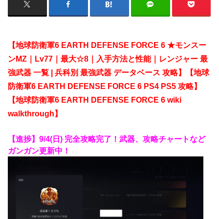
【地球防衛軍6 EARTH DEFENSE FORCE 6 ★モンスー
ンMZ｜Lv77｜最大☆8｜入手方法と性能｜レンジャー 最
強武器 一覧 | 兵科別 最強武器 データベース
攻略】【地球
防衛軍6 EARTH DEFENSE FORCE 6 PS4 PS5 攻略】
【地球防衛軍6 EARTH DEFENSE FORCE 6 wiki
walkthrough】
【進捗】9/4(日) 完全攻略完了！武器、攻略チャートなど
ガンガン更新中！