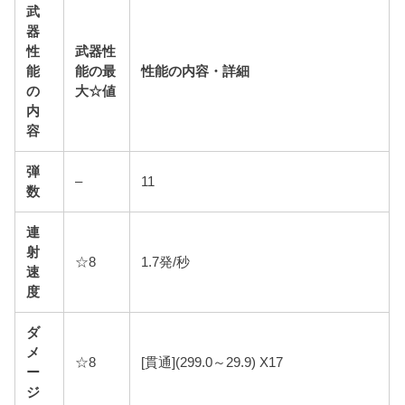
武
器
性
武器性
能
能の最
性能の内容・詳細
の
大☆値
内
容
弾
–
11
数
連
射
☆8
1.7発/秒
速
度
ダ
メ
☆8
[貫通](299.0～29.9) X17
ー
ジ