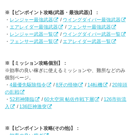
※【ピンポイント攻略(武器・最強武器)】：
・
レンジャー最強武器
/
ウイングダイバー最強武器
・
エアレイダー最強武器
/
フェンサー最強武器
・
レンジャー武器一覧
/
ウイングダイバー武器一覧
・
フェンサー武器一覧
/
エアレイダー武器一覧
※【ミッション攻略個別】：
※効率の良い稼ぎに使えるミッションや、難所などのみ
個別ページ。
・
4最優先駆除指令
/
8牙の怪物
/
14転機
/
20埠頭
の乱戦
・
52邪神降臨
/
60大空洞 帖佐作戦下層
/
126市街流
入
/
136巨神激突
※【ピンポイント攻略(その他)】：