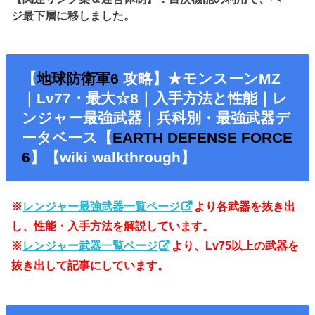
ジ最下層に移しました。
【
地球防衛軍6
攻略】★モンスーンMZ
｜Lv77・最大☆8｜入手方法と性能｜レ
ンジャー最強武器｜兵科別・最強武器デ
ータベース【
EARTH DEFENSE FORCE
6
】【wiki walkthrough】
※
レンジャー最強武器一覧ページ
より各武器を抜き出
し、性能・入手方法を解説しています。
※
レンジャー武器一覧ページ
より、Lv75以上の武器を
抜き出して記事にしています。