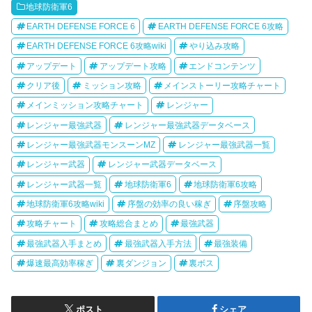
地球防衛軍6
EARTH DEFENSE FORCE 6
EARTH DEFENSE FORCE 6攻略
EARTH DEFENSE FORCE 6攻略wiki
やり込み攻略
アップデート
アップデート攻略
エンドコンテンツ
クリア後
ミッション攻略
メインストーリー攻略チャート
メインミッション攻略チャート
レンジャー
レンジャー最強武器
レンジャー最強武器データベース
レンジャー最強武器モンスーンMZ
レンジャー最強武器一覧
レンジャー武器
レンジャー武器データベース
レンジャー武器一覧
地球防衛軍6
地球防衛軍6攻略
地球防衛軍6攻略wiki
序盤の効率の良い稼ぎ
序盤攻略
攻略チャート
攻略総合まとめ
最強武器
最強武器入手まとめ
最強武器入手方法
最強装備
爆速最高効率稼ぎ
裏ダンジョン
裏ボス
ポスト
シェア