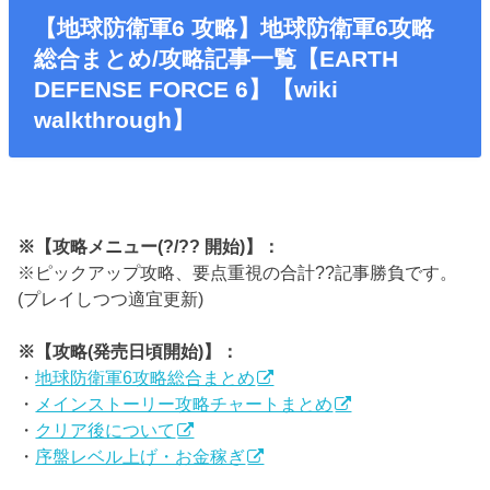
【地球防衛軍6 攻略】地球防衛軍6攻略
総合まとめ/攻略記事一覧【EARTH
DEFENSE FORCE 6】【wiki
walkthrough】
※【攻略メニュー(?/?? 開始)】：
※ピックアップ攻略、要点重視の合計??記事勝負です。
(プレイしつつ適宜更新)
※【攻略(発売日頃開始)】：
・
地球防衛軍6攻略総合まとめ
・
メインストーリー攻略チャートまとめ
・
クリア後について
・
序盤レベル上げ・お金稼ぎ