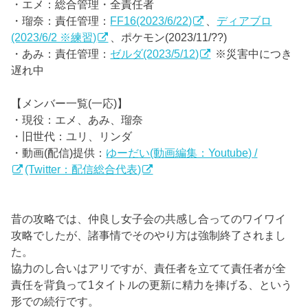
・エメ：総合管理・全責任者
・瑠奈：責任管理：
FF16(2023/6/22)
、
ディアブロ
(2023/6/2 ※練習)
、ポケモン(2023/11/??)
・あみ：責任管理：
ゼルダ(2023/5/12)
※災害中につき
遅れ中
【メンバー一覧(一応)】
・現役：エメ、あみ、瑠奈
・旧世代：ユリ、リンダ
・動画(配信)提供：
ゆーだい(動画編集：Youtube) /
(Twitter：配信総合代表)
昔の攻略では、仲良し女子会の共感し合ってのワイワイ
攻略でしたが、諸事情でそのやり方は強制終了されまし
た。
協力のし合いはアリですが、責任者を立てて責任者が全
責任を背負って1タイトルの更新に精力を捧げる、という
形での続行です。