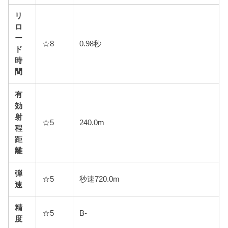
リ
ロ
ー
☆8
0.98秒
ド
時
間
有
効
射
☆5
240.0m
程
距
離
弾
☆5
秒速720.0m
速
精
☆5
B-
度