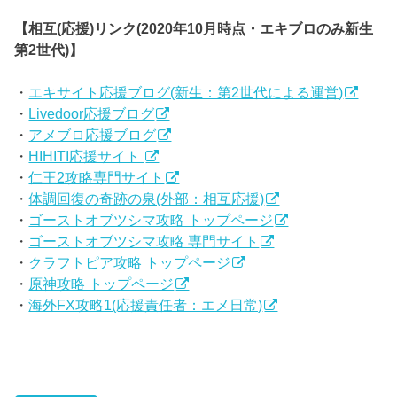
【相互(応援)リンク(2020年10月時点・エキブロのみ新生
第2世代)】
・
エキサイト応援ブログ(新生：第2世代による運営)
・
Livedoor応援ブログ
・
アメブロ応援ブログ
・
HIHITI応援サイト
・
仁王2攻略専門サイト
・
体調回復の奇跡の泉(外部：相互応援)
・
ゴーストオブツシマ攻略 トップページ
・
ゴーストオブツシマ攻略 専門サイト
・
クラフトピア攻略 トップページ
・
原神攻略 トップページ
・
海外FX攻略1(応援責任者：エメ日常)