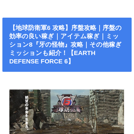
【地球防衛軍6 攻略】序盤攻略｜序盤の
効率の良い稼ぎ｜アイテム稼ぎ｜ミッ
ション8『牙の怪物』攻略｜その他稼ぎ
ミッションも紹介！【EARTH
DEFENSE FORCE 6】