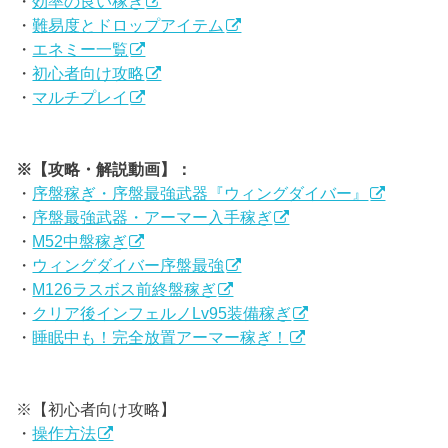
・
効率の良い稼ぎ
・
難易度とドロップアイテム
・
エネミー一覧
・
初心者向け攻略
・
マルチプレイ
※【攻略・解説動画】：
・
序盤稼ぎ・序盤最強武器『ウィングダイバー』
・
序盤最強武器・アーマー入手稼ぎ
・
M52中盤稼ぎ
・
ウィングダイバー序盤最強
・
M126ラスボス前終盤稼ぎ
・
クリア後インフェルノLv95装備稼ぎ
・
睡眠中も！完全放置アーマー稼ぎ！
※【初心者向け攻略】
・
操作方法