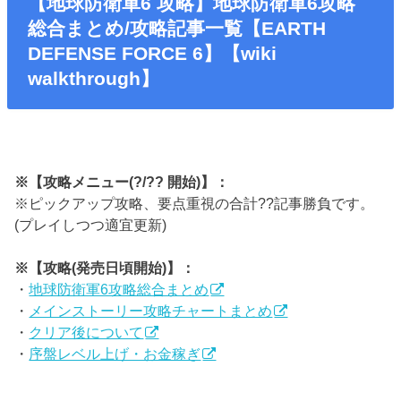
【地球防衛軍6 攻略】地球防衛軍6攻略
総合まとめ/攻略記事一覧【EARTH
DEFENSE FORCE 6】【wiki
walkthrough】
※【攻略メニュー(?/?? 開始)】：
※ピックアップ攻略、要点重視の合計??記事勝負です。
(プレイしつつ適宜更新)
※【攻略(発売日頃開始)】：
・
地球防衛軍6攻略総合まとめ
・
メインストーリー攻略チャートまとめ
・
クリア後について
・
序盤レベル上げ・お金稼ぎ