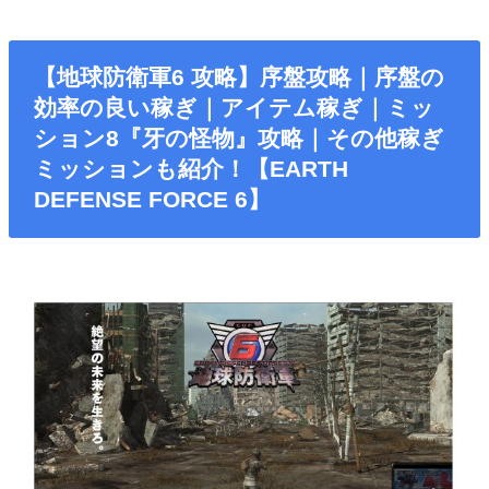
【地球防衛軍6 攻略】序盤攻略｜序盤の
効率の良い稼ぎ｜アイテム稼ぎ｜ミッ
ション8『牙の怪物』攻略｜その他稼ぎ
ミッションも紹介！【EARTH
DEFENSE FORCE 6】