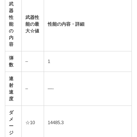
武
器
性
武器性
能
能の最
性能の内容・詳細
の
大☆値
内
容
弾
–
1
数
連
射
–
—-
速
度
ダ
メ
☆10
14485.3
ー
ジ