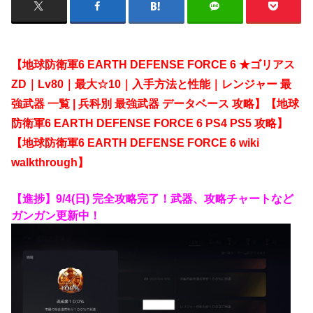
【地球防衛軍6 EARTH DEFENSE FORCE 6 ★ゴリアス
ZD｜Lv80｜最大☆10｜入手方法と性能｜レンジャー 最
強武器 一覧 | 兵科別 最強武器 データベース
攻略】【地球
防衛軍6 EARTH DEFENSE FORCE 6 PS4 PS5 攻略】
【地球防衛軍6 EARTH DEFENSE FORCE 6 wiki
walkthrough】
【進捗】9/4(日) 完全攻略完了！武器、攻略チャートなど
ガンガン更新中！