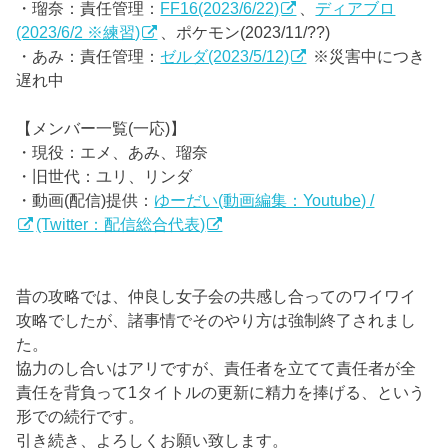
・瑠奈：責任管理：
FF16(2023/6/22)
、
ディアブロ
(2023/6/2 ※練習)
、ポケモン(2023/11/??)
・あみ：責任管理：
ゼルダ(2023/5/12)
※災害中につき
遅れ中
【メンバー一覧(一応)】
・現役：エメ、あみ、瑠奈
・旧世代：ユリ、リンダ
・動画(配信)提供：
ゆーだい(動画編集：Youtube) /
(Twitter：配信総合代表)
昔の攻略では、仲良し女子会の共感し合ってのワイワイ
攻略でしたが、諸事情でそのやり方は強制終了されまし
た。
協力のし合いはアリですが、責任者を立てて責任者が全
責任を背負って1タイトルの更新に精力を捧げる、という
形での続行です。
引き続き、よろしくお願い致します。