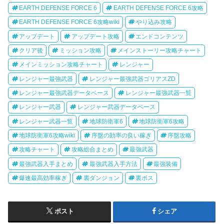
EARTH DEFENSE FORCE 6
EARTH DEFENSE FORCE 6攻略
EARTH DEFENSE FORCE 6攻略wiki
やり込み攻略
アップデート
アップデート攻略
エンドコンテンツ
クリア後
ミッション攻略
メインストーリー攻略チャート
メインミッション攻略チャート
レンジャー
レンジャー最強武器
レンジャー最強武器ゴリアスZD
レンジャー最強武器データベース
レンジャー最強武器一覧
レンジャー武器
レンジャー武器データベース
レンジャー武器一覧
地球防衛軍6
地球防衛軍6攻略
地球防衛軍6攻略wiki
序盤の効率の良い稼ぎ
序盤攻略
攻略チャート
攻略総合まとめ
最強武器
最強武器入手まとめ
最強武器入手方法
最強装備
爆速最高効率稼ぎ
裏ダンジョン
裏ボス
ポスト
シェア