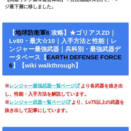
ジ最下層に移しました。
【
地球防衛軍6
攻略】★ゴリアスZD｜
Lv80・最大☆10｜入手方法と性能｜レ
ンジャー最強武器｜兵科別・最強武器デ
ータベース【
EARTH DEFENSE FORCE
6
】【wiki walkthrough】
※
レンジャー最強武器一覧ページ
より各武器を抜き出
し、性能・入手方法を解説しています。
※
レンジャー武器一覧ページ
より、Lv75以上の武器を
抜き出して記事にしています。