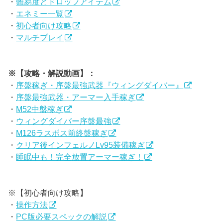
・
難易度とドロップアイテム
・
エネミー一覧
・
初心者向け攻略
・
マルチプレイ
※【攻略・解説動画】：
・
序盤稼ぎ・序盤最強武器『ウィングダイバー』
・
序盤最強武器・アーマー入手稼ぎ
・
M52中盤稼ぎ
・
ウィングダイバー序盤最強
・
M126ラスボス前終盤稼ぎ
・
クリア後インフェルノLv95装備稼ぎ
・
睡眠中も！完全放置アーマー稼ぎ！
※【初心者向け攻略】
・
操作方法
・
PC版必要スペックの解説