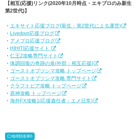
【相互(応援)リンク(2020年10月時点・エキブロのみ新生
第2世代)】
・
エキサイト応援ブログ(新生：第2世代による運営)
・
Livedoor応援ブログ
・
アメブロ応援ブログ
・
HIHITI応援サイト
・
仁王2攻略専門サイト
・
体調回復の奇跡の泉(外部：相互応援)
・
ゴーストオブツシマ攻略 トップページ
・
ゴーストオブツシマ攻略 専門サイト
・
クラフトピア攻略 トップページ
・
原神攻略 トップページ
・
海外FX攻略1(応援責任者：エメ日常)
地球防衛軍6