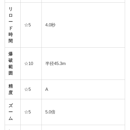
リ
ロ
ー
☆5
4.0秒
ド
時
間
爆
破
☆10
半径45.3m
範
囲
精
☆5
A
度
ズ
ー
☆5
5.0倍
ム