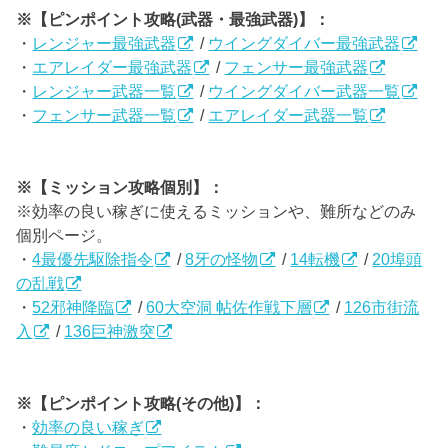
※【ピンポイント攻略(武器・最強武器)】：
・
レンジャー最強武器
/
ウイングダイバー最強武器
・
エアレイダー最強武器
/
フェンサー最強武器
・
レンジャー武器一覧
/
ウイングダイバー武器一覧
・
フェンサー武器一覧
/
エアレイダー武器一覧
※【ミッション攻略個別】：
※効率の良い稼ぎに使えるミッションや、難所などのみ
個別ページ。
・
4最優先駆除指令
/
8牙の怪物
/
14転機
/
20埠頭
の乱戦
・
52邪神降臨
/
60大空洞 帖佐作戦下層
/
126市街流
入
/
136巨神激突
※【ピンポイント攻略(その他)】：
・
効率の良い稼ぎ