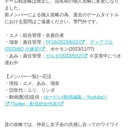
チーム戦攻略は廃止し、指名制の個人攻略に変更になり
ました。
新メンバーによる個人攻略の為、過去のゲームタイトル
における質問はご遠慮ください。専門外です。
・エメ：総合管理・全責任者
・瑠奈：責任管理：
FF16(2023/6/22)
、
ディアブロ
(2023/6/2 ※練習)
、ポケモン(2023/11/??)
・あみ：責任管理：
ゼルダ(2023/5/12)
※災害中につき
遅れ中
【メンバー一覧(一応)】
・現役：エメ、あみ、瑠奈
・旧世代：ユリ、リンダ
・動画(配信)提供：
ゆーだい(動画編集：Youtube) /
(Twitter：配信総合代表)
昔の攻略では、仲良し女子会の共感し合ってのワイワイ