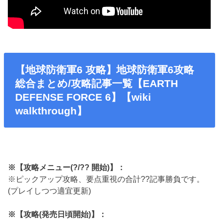
【地球防衛軍6 攻略】地球防衛軍6攻略
総合まとめ/攻略記事一覧【EARTH
DEFENSE FORCE 6】【wiki
walkthrough】
※【攻略メニュー(?/?? 開始)】：
※ピックアップ攻略、要点重視の合計??記事勝負です。
(プレイしつつ適宜更新)
※【攻略(発売日頃開始)】：