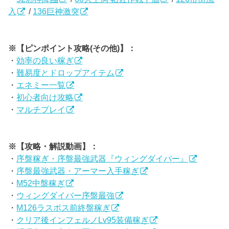
入
/
136巨神激突
※【ピンポイント攻略(その他)】：
・
効率の良い稼ぎ
・
難易度とドロップアイテム
・
エネミー一覧
・
初心者向け攻略
・
マルチプレイ
※【攻略・解説動画】：
・
序盤稼ぎ・序盤最強武器『ウィングダイバー』
・
序盤最強武器・アーマー入手稼ぎ
・
M52中盤稼ぎ
・
ウィングダイバー序盤最強
・
M126ラスボス前終盤稼ぎ
・
クリア後インフェルノLv95装備稼ぎ