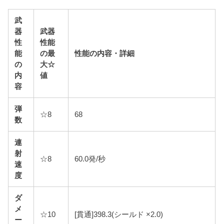
武
器
武器
性
性能
能
の最
性能の内容・詳細
の
大☆
内
値
容
弾
☆8
68
数
連
射
☆8
60.0発/秒
速
度
ダ
メ
☆10
[貫通]398.3(シールド ×2.0)
ー