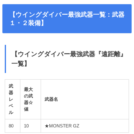
【ウイングダイバー最強武器一覧：武器
１・２装備】
【ウイングダイバー最強武器『遠距離』
一覧】
武
最大
器
の武
レ
武器名
器☆
ベ
値
ル
80
10
★MONSTER GZ