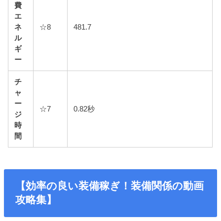
費
エ
ネ
☆8
481.7
ル
ギ
ー
チ
ャ
ー
☆7
0.82秒
ジ
時
間
【効率の良い装備稼ぎ！装備関係の動画
攻略集】