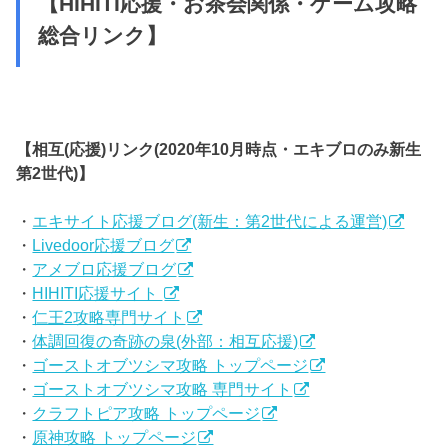
【HIHITI応援・お茶会関係・ゲーム攻略
総合リンク】
【相互(応援)リンク(2020年10月時点・エキブロのみ新生
第2世代)】
・
エキサイト応援ブログ(新生：第2世代による運営)
・
Livedoor応援ブログ
・
アメブロ応援ブログ
・
HIHITI応援サイト
・
仁王2攻略専門サイト
・
体調回復の奇跡の泉(外部：相互応援)
・
ゴーストオブツシマ攻略 トップページ
・
ゴーストオブツシマ攻略 専門サイト
・
クラフトピア攻略 トップページ
・
原神攻略 トップページ