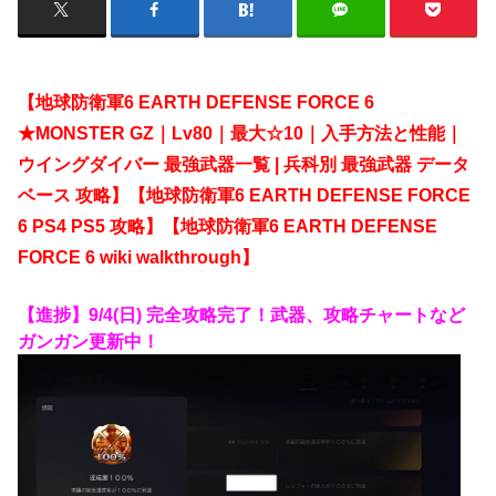
【地球防衛軍6 EARTH DEFENSE FORCE 6
★MONSTER GZ｜Lv80｜最大☆10｜入手方法と性能｜
ウイングダイバー 最強武器一覧 | 兵科別 最強武器 データ
ベース
攻略】【地球防衛軍6 EARTH DEFENSE FORCE
6 PS4 PS5 攻略】【地球防衛軍6 EARTH DEFENSE
FORCE 6 wiki walkthrough】
【進捗】9/4(日) 完全攻略完了！武器、攻略チャートなど
ガンガン更新中！