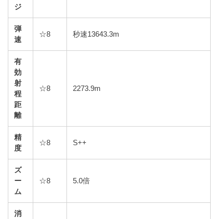
ジ
弾
☆8
秒速13643.3m
速
有
効
射
☆8
2273.9m
程
距
離
精
☆8
S++
度
ズ
ー
☆8
5.0倍
ム
消