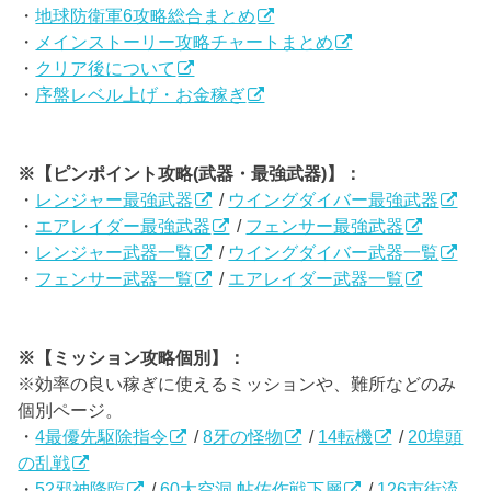
・
地球防衛軍6攻略総合まとめ
・
メインストーリー攻略チャートまとめ
・
クリア後について
・
序盤レベル上げ・お金稼ぎ
※【ピンポイント攻略(武器・最強武器)】：
・
レンジャー最強武器
/
ウイングダイバー最強武器
・
エアレイダー最強武器
/
フェンサー最強武器
・
レンジャー武器一覧
/
ウイングダイバー武器一覧
・
フェンサー武器一覧
/
エアレイダー武器一覧
※【ミッション攻略個別】：
※効率の良い稼ぎに使えるミッションや、難所などのみ
個別ページ。
・
4最優先駆除指令
/
8牙の怪物
/
14転機
/
20埠頭
の乱戦
・
52邪神降臨
/
60大空洞 帖佐作戦下層
/
126市街流