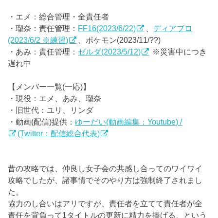
・エメ：総合管理・全責任者
・瑠奈：責任管理：
FF16(2023/6/22)
、
ディアブロ
(2023/6/2 ※練習)
、ポケモン(2023/11/??)
・あみ：責任管理：
ゼルダ(2023/5/12)
※災害中につき
遅れ中
【メンバー一覧(一応)】
・現役：エメ、あみ、瑠奈
・旧世代：ユリ、リンダ
・動画(配信)提供：
ゆーだい(動画編集：Youtube) /
(Twitter：配信総合代表)
昔の攻略では、仲良し女子会の共感し合ってのワイワイ
攻略でしたが、諸事情でそのやり方は強制終了されまし
た。
協力のし合いはアリですが、責任者を立てて責任者が全
責任を背負って1タイトルの更新に精力を捧げる、という