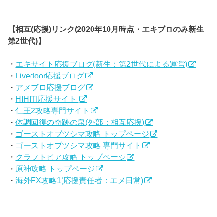
【相互(応援)リンク(2020年10月時点・エキブロのみ新生
第2世代)】
・
エキサイト応援ブログ(新生：第2世代による運営)
・
Livedoor応援ブログ
・
アメブロ応援ブログ
・
HIHITI応援サイト
・
仁王2攻略専門サイト
・
体調回復の奇跡の泉(外部：相互応援)
・
ゴーストオブツシマ攻略 トップページ
・
ゴーストオブツシマ攻略 専門サイト
・
クラフトピア攻略 トップページ
・
原神攻略 トップページ
・
海外FX攻略1(応援責任者：エメ日常)