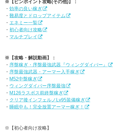
※【ピンポイント攻略(その他)】：
・
効率の良い稼ぎ
・
難易度とドロップアイテム
・
エネミー一覧
・
初心者向け攻略
・
マルチプレイ
※【攻略・解説動画】：
・
序盤稼ぎ・序盤最強武器『ウィングダイバー』
・
序盤最強武器・アーマー入手稼ぎ
・
M52中盤稼ぎ
・
ウィングダイバー序盤最強
・
M126ラスボス前終盤稼ぎ
・
クリア後インフェルノLv95装備稼ぎ
・
睡眠中も！完全放置アーマー稼ぎ！
※【初心者向け攻略】