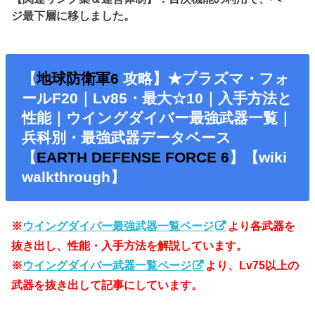
ジ最下層に移しました。
【
地球防衛軍6
攻略】★プラズマ・フォ
ールF20｜Lv85・最大☆10｜入手方法と
性能｜ウイングダイバー最強武器一覧｜
兵科別・最強武器データベース
【
EARTH DEFENSE FORCE 6
】【wiki
walkthrough】
※
ウイングダイバー最強武器一覧ページ
より各武器を
抜き出し、性能・入手方法を解説しています。
※
ウイングダイバー武器一覧ページ
より、Lv75以上の
武器を抜き出して記事にしています。