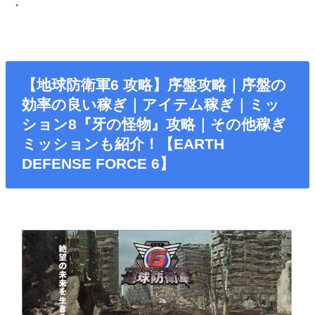
・
【地球防衛軍6 攻略】序盤攻略｜序盤の
効率の良い稼ぎ｜アイテム稼ぎ｜ミッ
ション8『牙の怪物』攻略｜その他稼ぎ
ミッションも紹介！【EARTH
DEFENSE FORCE 6】