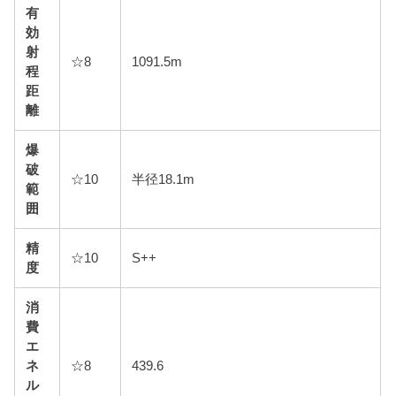
有
効
射
☆8
1091.5m
程
距
離
爆
破
☆10
半径18.1m
範
囲
精
☆10
S++
度
消
費
エ
ネ
☆8
439.6
ル