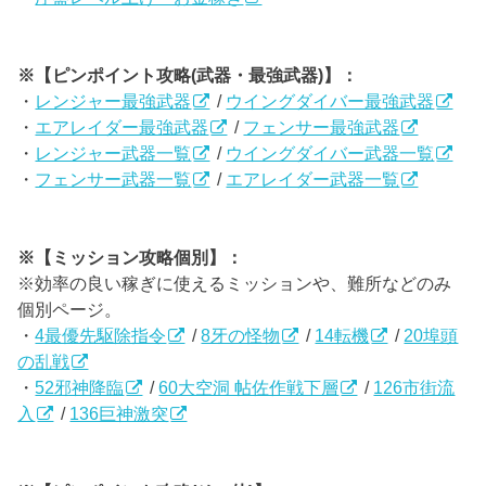
※【ピンポイント攻略(武器・最強武器)】：
・
レンジャー最強武器
/
ウイングダイバー最強武器
・
エアレイダー最強武器
/
フェンサー最強武器
・
レンジャー武器一覧
/
ウイングダイバー武器一覧
・
フェンサー武器一覧
/
エアレイダー武器一覧
※【ミッション攻略個別】：
※効率の良い稼ぎに使えるミッションや、難所などのみ
個別ページ。
・
4最優先駆除指令
/
8牙の怪物
/
14転機
/
20埠頭
の乱戦
・
52邪神降臨
/
60大空洞 帖佐作戦下層
/
126市街流
入
/
136巨神激突