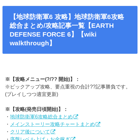
【地球防衛軍6 攻略】地球防衛軍6攻略
総合まとめ/攻略記事一覧【EARTH
DEFENSE FORCE 6】【wiki
walkthrough】
※【攻略メニュー(?/?? 開始)】：
※ピックアップ攻略、要点重視の合計??記事勝負です。
(プレイしつつ適宜更新)
※【攻略(発売日頃開始)】：
・
地球防衛軍6攻略総合まとめ
・
メインストーリー攻略チャートまとめ
・
クリア後について
・
序盤レベル上げ・お金稼ぎ