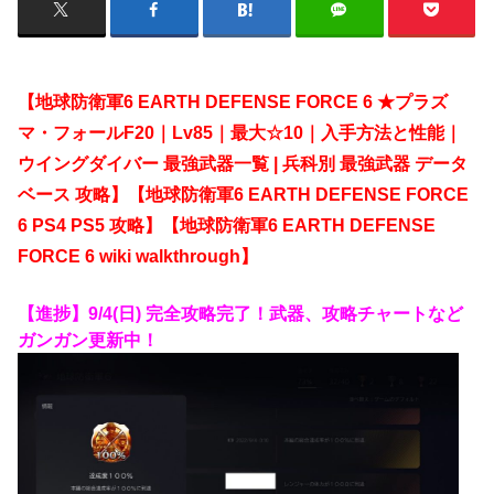
【地球防衛軍6 EARTH DEFENSE FORCE 6 ★プラズ
マ・フォールF20｜Lv85｜最大☆10｜入手方法と性能｜
ウイングダイバー 最強武器一覧 | 兵科別 最強武器 データ
ベース
攻略】【地球防衛軍6 EARTH DEFENSE FORCE
6 PS4 PS5 攻略】【地球防衛軍6 EARTH DEFENSE
FORCE 6 wiki walkthrough】
【進捗】9/4(日) 完全攻略完了！武器、攻略チャートなど
ガンガン更新中！