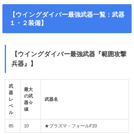
【ウイングダイバー最強武器一覧：武器
１・２装備】
【ウイングダイバー最強武器『範囲攻撃
兵器』】
武
最大
器
の武
レ
武器名
器☆
ベ
値
ル
85
10
★プラズマ・フォールF20