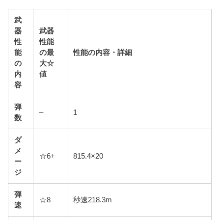
武
器
武器
性
性能
能
の最
性能の内容・詳細
の
大☆
内
値
容
弾
–
1
数
ダ
メ
☆6+
815.4×20
ー
ジ
弾
☆8
秒速218.3m
速