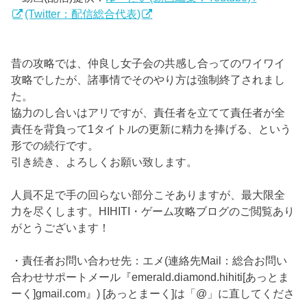
(Twitter：配信総合代表)
昔の攻略では、仲良し女子会の共感し合ってのワイワイ
攻略でしたが、諸事情でそのやり方は強制終了されまし
た。
協力のし合いはアリですが、責任者を立てて責任者が全
責任を背負って1タイトルの更新に精力を捧げる、という
形での続行です。
引き続き、よろしくお願い致します。
人員不足で手の回らない部分こそありますが、最大限全
力を尽くします。HIHITI・ゲーム攻略ブログのご閲覧あり
がとうございます！
・責任者お問い合わせ先：エメ(連絡先Mail：総合お問い
合わせサポートメール『emerald.diamond.hihiti[あっとま
ーく]gmail.com』) [あっとまーく]は「@」に直してくださ