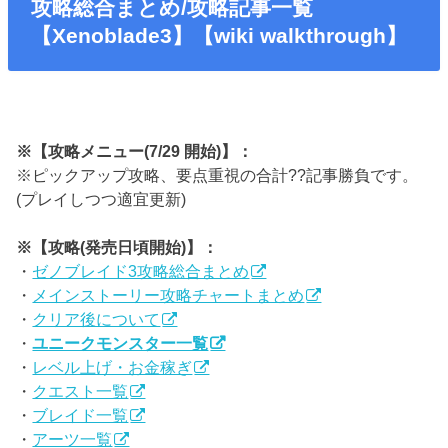
攻略総合まとめ/攻略記事一覧
【Xenoblade3】【wiki walkthrough】
※【攻略メニュー(7/29 開始)】：
※ピックアップ攻略、要点重視の合計??記事勝負です。
(プレイしつつ適宜更新)
※【攻略(発売日頃開始)】：
・
ゼノブレイド3攻略総合まとめ
・
メインストーリー攻略チャートまとめ
・
クリア後について
・
ユニークモンスター一覧
・
レベル上げ・お金稼ぎ
・
クエスト一覧
・
ブレイド一覧
・
アーツ一覧