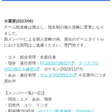
※重要(2023/06)
チーム戦攻略は廃止し、指名制の個人攻略に変更になり
ました。
新メンバーによる個人攻略の為、過去のゲームタイトル
における質問はご遠慮ください。専門外です。
・エメ：総合管理・全責任者
・瑠奈：責任管理：
FF16(2023/6/22)
、
ディアブロ
(2023/6/2 ※練習)
、ポケモン(2023/11/??)
・あみ：責任管理：
ゼルダ(2023/5/12)
※災害中につき
遅れ中
【メンバー一覧(一応)】
・現役：エメ、あみ、瑠奈
・旧世代：ユリ、リンダ
・動画(配信)提供：
ゆーだい(動画編集：Youtube) /