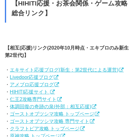
【HIHITI応援・お茶会関係・ゲーム攻略
総合リンク】
【相互(応援)リンク(2020年10月時点・エキブロのみ新生
第2世代)】
・
エキサイト応援ブログ(新生：第2世代による運営)
・
Livedoor応援ブログ
・
アメブロ応援ブログ
・
HIHITI応援サイト
・
仁王2攻略専門サイト
・
体調回復の奇跡の泉(外部：相互応援)
・
ゴーストオブツシマ攻略 トップページ
・
ゴーストオブツシマ攻略 専門サイト
・
クラフトピア攻略 トップページ
・
原神攻略 トップページ