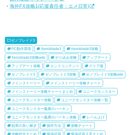
・
海外FX攻略1(応援責任者：エメ日常)
ゼノブレイド3
PC動作環境
Xenoblade3
Xenoblade3攻略
Xenoblade3攻略wiki
やり込み攻略
アップデート
アップデート攻略
エンドコンテンツ
クリア後
ゼノブレイド3
ゼノブレイド3攻略
ゼノブレイド3攻略wiki
メインストーリー
メインストーリー攻略チャート
メインストーリー攻略チャートまとめ
ユニークモンスター
ユニークモンスター攻略
ユニークモンスター攻略一覧
ユニークモンスター義勇のハーキン
ユニークモンスター義勇のハーキン攻略
レベル上げ
効率の良い稼ぎ
操作方法
攻略チャート
攻略総合まとめ
最強武器
最強武器入手まとめ