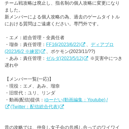
チーム戦攻略は廃止し、指名制の個人攻略に変更になり
ました。
新メンバーによる個人攻略の為、過去のゲームタイトル
における質問はご遠慮ください。専門外です。
・エメ：総合管理・全責任者
・瑠奈：責任管理：
FF16(2023/6/22)
、
ディアブロ
(2023/6/2 ※練習)
、ポケモン(2023/11/??)
・あみ：責任管理：
ゼルダ(2023/5/12)
※災害中につき
遅れ中
【メンバー一覧(一応)】
・現役：エメ、あみ、瑠奈
・旧世代：ユリ、リンダ
・動画(配信)提供：
ゆーだい(動画編集：Youtube) /
(Twitter：配信総合代表)
昔の攻略では、仲良し女子会の共感し合ってのワイワイ