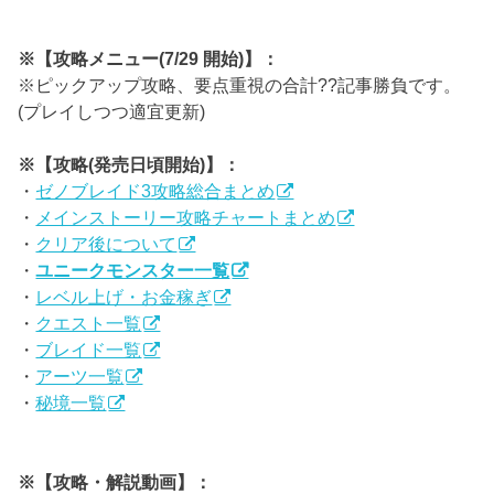
※【攻略メニュー(7/29 開始)】：
※ピックアップ攻略、要点重視の合計??記事勝負です。
(プレイしつつ適宜更新)
※【攻略(発売日頃開始)】：
・
ゼノブレイド3攻略総合まとめ
・
メインストーリー攻略チャートまとめ
・
クリア後について
・
ユニークモンスター一覧
・
レベル上げ・お金稼ぎ
・
クエスト一覧
・
ブレイド一覧
・
アーツ一覧
・
秘境一覧
※【攻略・解説動画】：