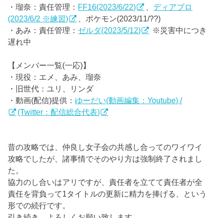
・瑠奈：責任管理：
FF16(2023/6/22)
、
ディアブロ
(2023/6/2 ※練習)
、ポケモン(2023/11/??)
・あみ：責任管理：
ゼルダ(2023/5/12)
※災害中につき
遅れ中
【メンバー一覧(一応)】
・現役：エメ、あみ、瑠奈
・旧世代：ユリ、リンダ
・動画(配信)提供：
ゆーだい(動画編集：Youtube) /
(Twitter：配信総合代表)
昔の攻略では、仲良し女子会の共感し合ってのワイワイ
攻略でしたが、諸事情でそのやり方は強制終了されまし
た。
協力のし合いはアリですが、責任者を立てて責任者が全
責任を背負って1タイトルの更新に精力を捧げる、という
形での続行です。
引き続き、よろしくお願い致します。