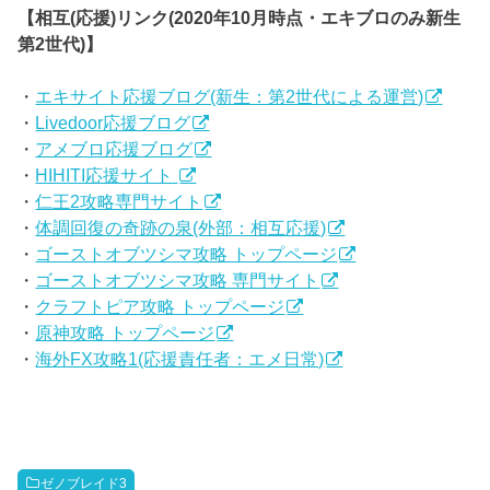
【相互(応援)リンク(2020年10月時点・エキブロのみ新生
第2世代)】
・
エキサイト応援ブログ(新生：第2世代による運営)
・
Livedoor応援ブログ
・
アメブロ応援ブログ
・
HIHITI応援サイト
・
仁王2攻略専門サイト
・
体調回復の奇跡の泉(外部：相互応援)
・
ゴーストオブツシマ攻略 トップページ
・
ゴーストオブツシマ攻略 専門サイト
・
クラフトピア攻略 トップページ
・
原神攻略 トップページ
・
海外FX攻略1(応援責任者：エメ日常)
ゼノブレイド3