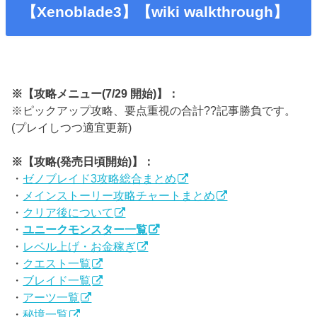
【Xenoblade3】【wiki walkthrough】
※【攻略メニュー(7/29 開始)】：
※ピックアップ攻略、要点重視の合計??記事勝負です。
(プレイしつつ適宜更新)
※【攻略(発売日頃開始)】：
・
ゼノブレイド3攻略総合まとめ
・
メインストーリー攻略チャートまとめ
・
クリア後について
・
ユニークモンスター一覧
・
レベル上げ・お金稼ぎ
・
クエスト一覧
・
ブレイド一覧
・
アーツ一覧
・
秘境一覧