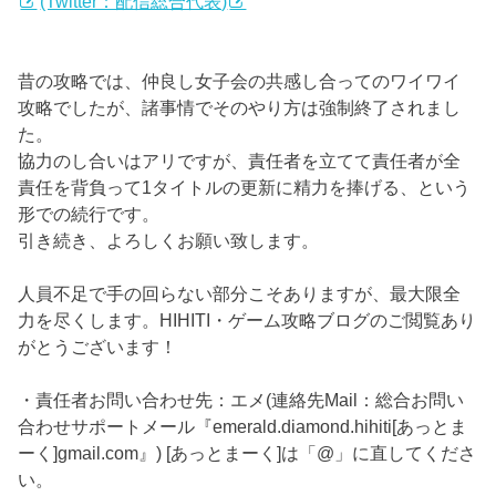
(Twitter：配信総合代表)
昔の攻略では、仲良し女子会の共感し合ってのワイワイ
攻略でしたが、諸事情でそのやり方は強制終了されまし
た。
協力のし合いはアリですが、責任者を立てて責任者が全
責任を背負って1タイトルの更新に精力を捧げる、という
形での続行です。
引き続き、よろしくお願い致します。
人員不足で手の回らない部分こそありますが、最大限全
力を尽くします。HIHITI・ゲーム攻略ブログのご閲覧あり
がとうございます！
・責任者お問い合わせ先：エメ(連絡先Mail：総合お問い
合わせサポートメール『emerald.diamond.hihiti[あっとま
ーく]gmail.com』) [あっとまーく]は「@」に直してくださ
い。