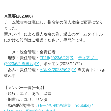
※重要(2023/06)
チーム戦攻略は廃止し、指名制の個人攻略に変更になり
ました。
新メンバーによる個人攻略の為、過去のゲームタイトル
における質問はご遠慮ください。専門外です。
・エメ：総合管理・全責任者
・瑠奈：責任管理：
FF16(2023/6/22)
、
ディアブロ
(2023/6/2 ※練習)
、ポケモン(2023/11/??)
・あみ：責任管理：
ゼルダ(2023/5/12)
※災害中につき
遅れ中
【メンバー一覧(一応)】
・現役：エメ、あみ、瑠奈
・旧世代：ユリ、リンダ
・動画(配信)提供：
ゆーだい(動画編集：Youtube) /