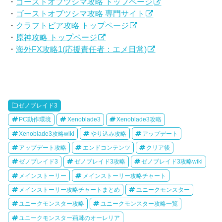
・
ゴーストオブツシマ攻略 トップページ
・
ゴーストオブツシマ攻略 専門サイト
・
クラフトピア攻略 トップページ
・
原神攻略 トップページ
・
海外FX攻略1(応援責任者：エメ日常)
ゼノブレイド3
PC動作環境
Xenoblade3
Xenoblade3攻略
Xenoblade3攻略wiki
やり込み攻略
アップデート
アップデート攻略
エンドコンテンツ
クリア後
ゼノブレイド3
ゼノブレイド3攻略
ゼノブレイド3攻略wiki
メインストーリー
メインストーリー攻略チャート
メインストーリー攻略チャートまとめ
ユニークモンスター
ユニークモンスター攻略
ユニークモンスター攻略一覧
ユニークモンスター荊棘のオーレリア