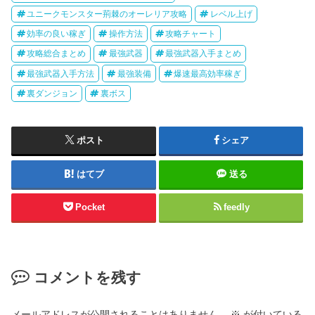
ユニークモンスター荊棘のオーレリア攻略
レベル上げ
効率の良い稼ぎ
操作方法
攻略チャート
攻略総合まとめ
最強武器
最強武器入手まとめ
最強武器入手方法
最強装備
爆速最高効率稼ぎ
裏ダンジョン
裏ボス
ポスト
シェア
はてブ
送る
Pocket
feedly
コメントを残す
メールアドレスが公開されることはありません。
※
が付いている